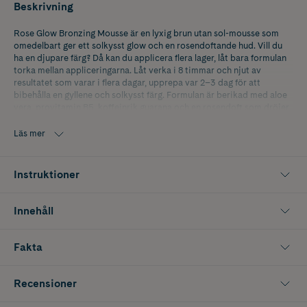
Beskrivning
Rose Glow Bronzing Mousse är en lyxig brun utan sol-mousse som
omedelbart ger ett solkysst glow och en rosendoftande hud. Vill du
ha en djupare färg? Då kan du applicera flera lager, låt bara formulan
torka mellan appliceringarna. Låt verka i 8 timmar och njut av
resultatet som varar i flera dagar, upprepa var 2–3 dag för att
bibehålla en gyllene och solkysst färg. Formulan är berikad med aloe
vera, provitamin B5, koffeinrik guarana och en rosendoft som dröjer
sig kvar på huden.
Läs mer
-För ansikte och kropp
-Innehåller guidefärg
Instruktioner
-Återfuktande formula
Innehåll
Fakta
Recensioner