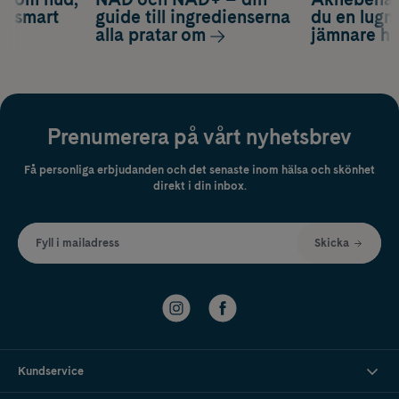
ch smart
guide till ingredienserna
du en lugn
alla pratar om
jämnare h
Prenumerera på vårt nyhetsbrev
Få personliga erbjudanden och det senaste inom hälsa och skönhet
direkt i din inbox.
Fyll i mailadress
Skicka
Kundservice