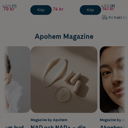
4.8/5
(8)
4.0/5
(7)
141 kr
79 kr
74 kr
Köp
Köp
Fri frakt In
Apohem Magazine
m
Magazine by Apohem
Magazine by A
d om hud,
NAD och NAD+ – din
Aknebenäge