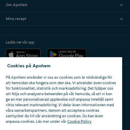
Om Apohem
Mina recept
Ladda ner vår app
Cookies på Apohem
På Apohem använder vi oss av cookies som är nödvändiga för
Apotek med tillstånd
att hemsidan ska fungera som den ska. Vi använder även cookies
av Läkemedelsverket
för funktionalitet, statistik och marknadsföring. Det hjälper oss
att följa och analysera beteenden på vår hemsida, så att vi kan
ge en mer personaliserad upplevelse och anpassa innehåll samt
rikta relevant marknadsföring. Vi delar även informationen med
våra samarbetspartners. Genom att acceptera cookies
samtycker du till vår användning av cookies. Du kan även
2024
anpassa cookies. Läs mer under vår
Cookie Policy