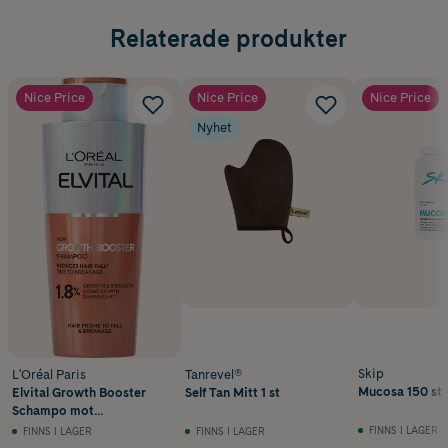
Relaterade produkter
Nice Price
Nice Price
Nice Price
Nyhet
Skip
L'Oréal Paris
Tanrevel®
Mucosa 150 st
Elvital Growth Booster
Self Tan Mitt 1 st
Schampo mot
håravfall200 ml
FINNS I LAGER
FINNS I LAGER
FINNS I LAGER