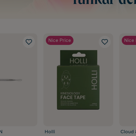
funkar de
Nice Price
Nice 
N
Holli
Cloud 