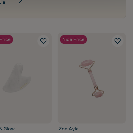
t?
Price
Nice Price
& Glow
Zoe Ayla