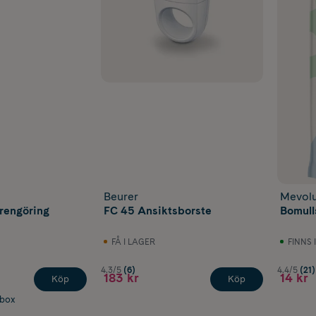
Beurer
Mevolu
rengöring
FC 45 Ansiktsborste
Bomull
FÅ I LAGER
FINNS 
4.3/5
(6)
4.4/5
(21)
183 kr
14 kr
Köp
Köp
abox