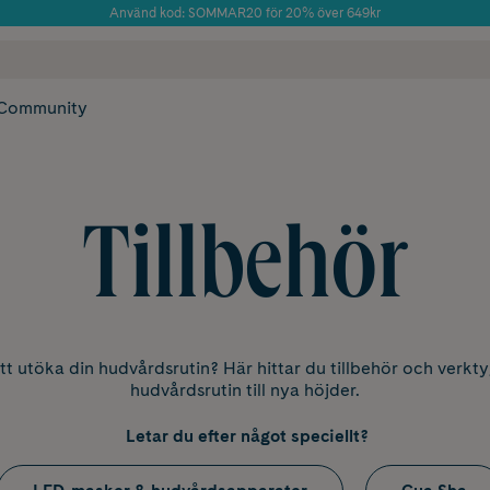
Använd kod: SOMMAR20 för 20% över 649kr
Årets Butik 2025 inom Skönhet
 frakt
✓ Rådgivning från farmaceuter & hudterapeuter
✓ Poäng på alla
Community
Tillbehör
tt utöka din hudvårdsrutin? Här hittar du tillbehör och verkty
hudvårdsrutin till nya höjder.
Letar du efter något speciellt?