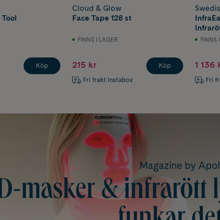
Cloud & Glow
Swedis
 Tool
Face Tape 128 st
InfraE
Infrarö
FINNS I LAGER
FINNS 
215 kr
1 136 
Köp
Köp
Fri frakt Instabox
Fri f
Magazine by Ap
D-masker & infrarött lj