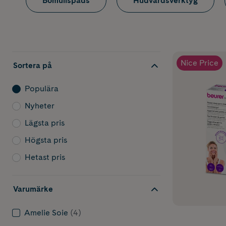
Bomullspads
Hudvårdsverktyg
Nice Price
Sortera på
Populära
Nyheter
Lägsta pris
Högsta pris
Hetast pris
Varumärke
Amelie Soie
(4)