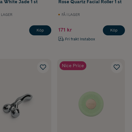
a White Jade 1 st
Rose Quartz Facial Roller 1 st
I LAGER
FÅ I LAGER
171 kr
Köp
Köp
Fri frakt Instabox
Nice Price