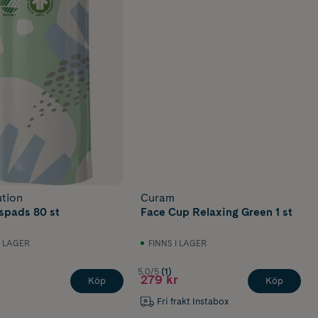
tion
Curam
spads 80 st
Face Cup Relaxing Green 1 st
I LAGER
FINNS I LAGER
5.0/5
(1)
279 kr
Köp
Köp
Fri frakt Instabox