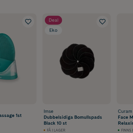
Deal
Eko
Imse
Curam
assage 1st
Dubbelsidiga Bomullspads
Face M
Black 10 st
Relaxi
FÅ I LAGER
FINNS 