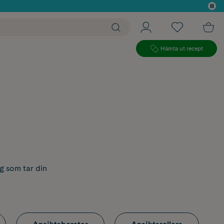
 köp*
Hämta ut recept
g som tar din