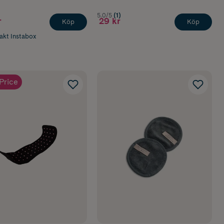
5.0/5
(1)
r
29 kr
Köp
Köp
rakt Instabox
Price