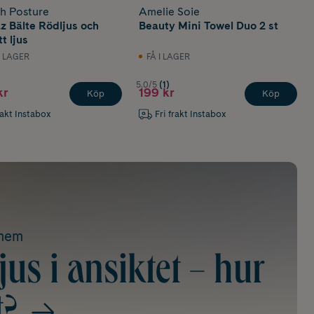
h Posture
Amelie Soie
az Bälte Rödljus och
Beauty Mini Towel Duo 2 st
tt ljus
I LAGER
FÅ I LAGER
5.0/5
(1)
kr
199 kr
Köp
Köp
rakt Instabox
Fri frakt Instabox
ohem
us i ansiktet – hur