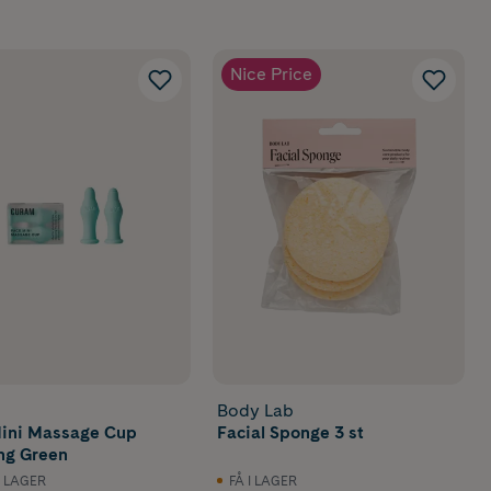
Nice Price
Body Lab
ini Massage Cup
Facial Sponge 3 st
ng Green
I LAGER
FÅ I LAGER