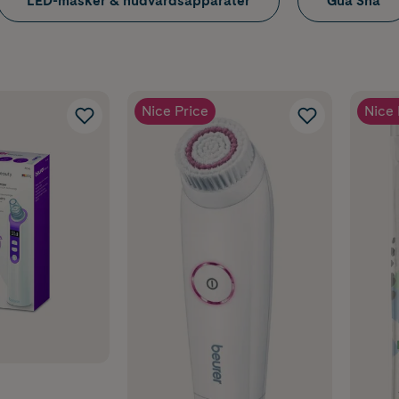
LED-masker & hudvårdsapparater
Gua Sha
Nice Price
Nice 