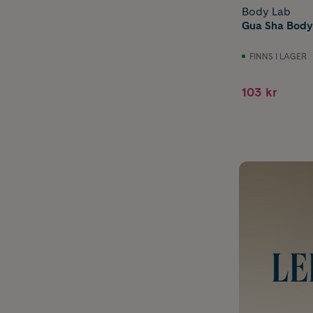
Body Lab
Gua Sha Body
FINNS I LAGER
103 kr
LE