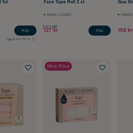
 1st
Face Tape Roll 2 st
Gua Sh
FINNS I LAGER
FINNS 
3.8/5
(4)
127 kr
158 kr
Köp
Köp
Lägsta pris
157 kr
Nice Price