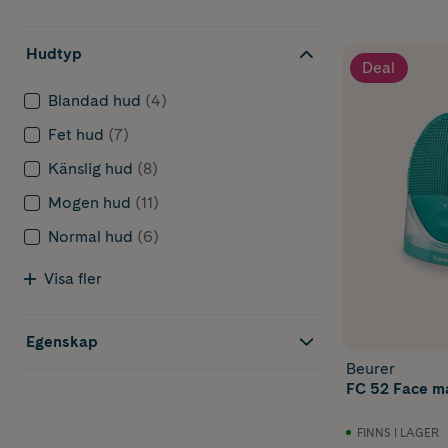
Hudtyp
Deal
Blandad hud
(4)
Fet hud
(7)
Känslig hud
(8)
Mogen hud
(11)
Normal hud
(6)
Visa fler
Egenskap
Beurer
FC 52 Face m
FINNS I LAGER