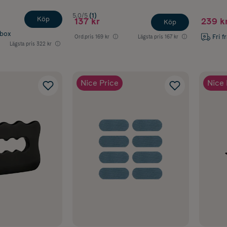
5.0/5
(1)
Köp
137 kr
239 k
Köp
abox
Fri f
Ord.pris
169 kr
Lägsta pris
167 kr
Lägsta pris
322 kr
Nice Price
Nice 