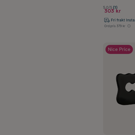
5.0/5
(1)
303 kr
Fri frakt Inst
Ord.pris
379 kr
Nice Price