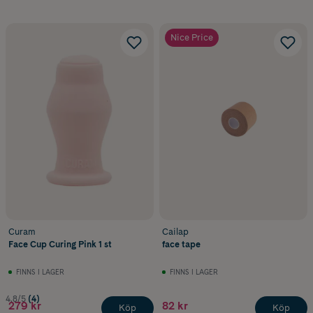
Nice Price
Curam
Cailap
Face Cup Curing Pink 1 st
face tape
FINNS I LAGER
FINNS I LAGER
4.8/5
(4)
279 kr
82 kr
Köp
Köp