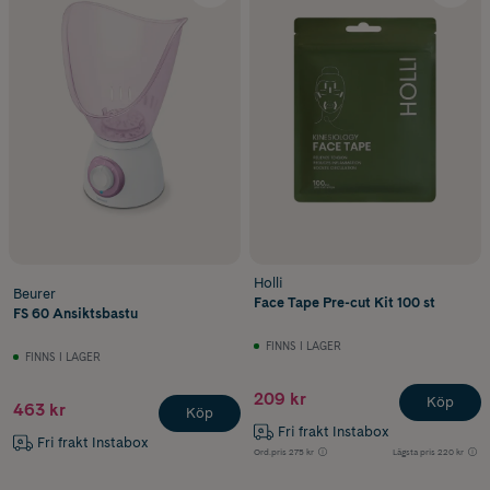
Holli
Beurer
Face Tape Pre-cut Kit 100 st
FS 60 Ansiktsbastu
FINNS I LAGER
FINNS I LAGER
209 kr
Köp
463 kr
Köp
Fri frakt Instabox
Fri frakt Instabox
Ord.pris
275 kr
Lägsta pris
220 kr