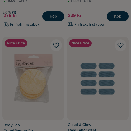
FINNS I LAGER
FINNS I LAGER
5.0/5
(1)
279 kr
239 kr
Köp
Köp
Fri frakt Instabox
Fri frakt Instabox
Nice Price
Nice Price
Cloud & Glow
Body Lab
Face Tape 128 st
Facial Sponge 3 st