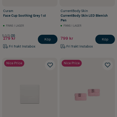
Curam
CurrentBody Skin
Face Cup Soothing Grey 1 st
CurrentBody Skin LED Blemish
Pen
FINNS I LAGER
FINNS I LAGER
5.0/5
(3)
279 kr
799 kr
Köp
Köp
Fri frakt Instabox
Fri frakt Instabox
Nice Price
Nice Price