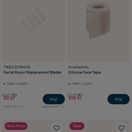
TWEEZERMAN
brushworks
Facial Razor Replacement Blades
Silicone Face Tape
FINNS I LAGER
FINNS I LAGER
4.5/5
(2)
3.0/5
(2)
92 kr
109 kr
Köp
Köp
Ord.pris
115 kr
Lägsta pris
98 kr
Nice Price
Deal