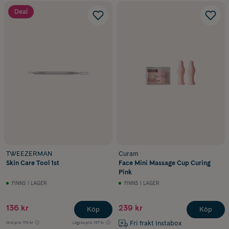
Deal
TWEEZERMAN
Curam
Skin Care Tool 1st
Face Mini Massage Cup Curing
Pink
FINNS I LAGER
FINNS I LAGER
136 kr
239 kr
Köp
Köp
Fri frakt Instabox
Ord.pris
170 kr
Lägsta pris
157 kr