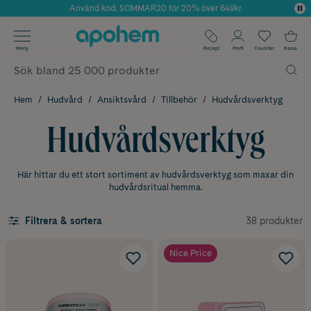
Använd kod: SOMMAR20 för 20% över 649kr
Årets Butik 2025 inom Skönhet
✓ Fri frakt
Meny
Recept
Profil
Favoriter
Kassa
✓ Rådgivning från farmaceuter & hudterapeuter
✓ Poäng på alla köp*
Hem
Hudvård
Ansiktsvård
Tillbehör
Hudvårdsverktyg
Hudvårdsverktyg
Här hittar du ett stort sortiment av hudvårdsverktyg som maxar din
hudvårdsritual hemma.
38 produkter
Filtrera & sortera
Nice Price