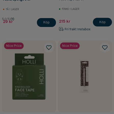
FINNS I LAGER
FÅ I LAGER
5.0/5
(1)
215 kr
29 kr
Köp
Köp
Fri frakt Instabox
Nice Price
Nice Price