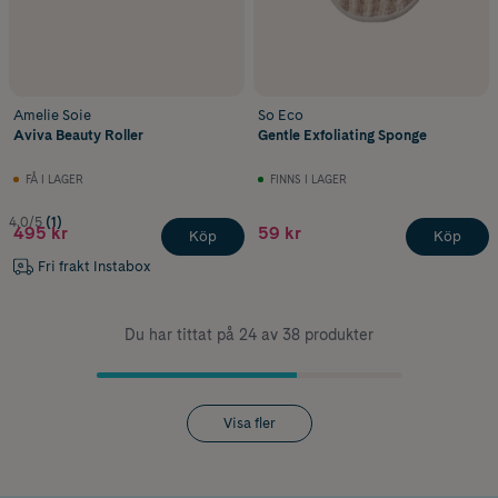
Amelie Soie
So Eco
Aviva Beauty Roller
Gentle Exfoliating Sponge
FÅ I LAGER
FINNS I LAGER
4.0/5
(1)
495 kr
59 kr
Köp
Köp
Fri frakt Instabox
Du har tittat på 24 av 38 produkter
Visa fler