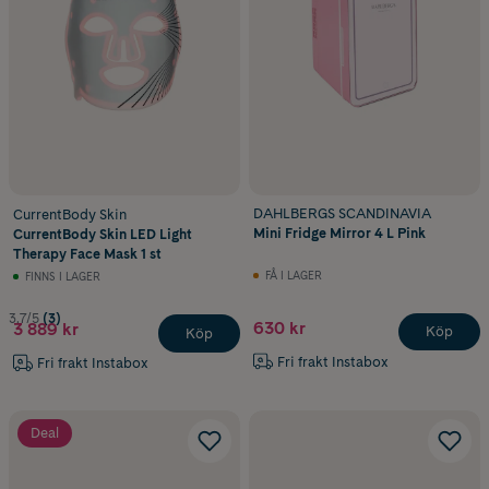
DAHLBERGS SCANDINAVIA
CurrentBody Skin
Mini Fridge Mirror 4 L Pink
CurrentBody Skin LED Light
Therapy Face Mask 1 st
FÅ I LAGER
FINNS I LAGER
3.7/5
(3)
630 kr
3 889 kr
Köp
Köp
Fri frakt Instabox
Fri frakt Instabox
Deal