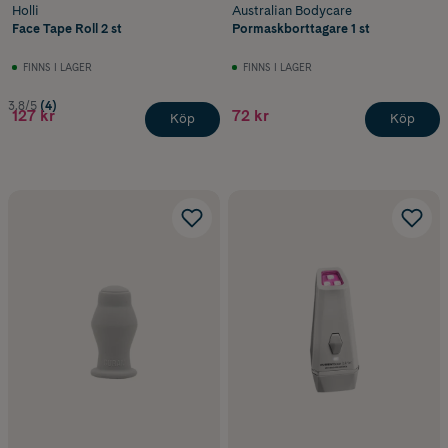
Holli
Australian Bodycare
Face Tape Roll 2 st
Pormaskborttagare 1 st
FINNS I LAGER
FINNS I LAGER
3.8/5
(4)
127 kr
72 kr
Köp
Köp