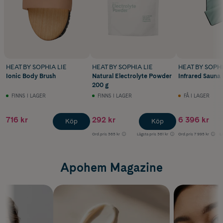
HEAT BY SOPHIA LIE
HEAT BY SOPHIA LIE
HEAT BY SOPHI
Ionic Body Brush
Natural Electrolyte Powder
Infrared Sauna 
200 g
FINNS I LAGER
FINNS I LAGER
FÅ I LAGER
716 kr
292 kr
6 396 kr
Köp
Köp
Ord.pris
365 kr
Lägsta pris
361 kr
Ord.pris
7 995 kr
L
Apohem Magazine