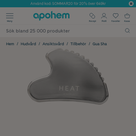
Använd kod: SOMMAR20 för 20% över 649kr
Årets Butik 2025 inom Skönhet
✓ Fri frakt
Meny
Recept
Profil
Favoriter
Kassa
✓ Rådgivning från farmaceuter & hudterapeuter
✓ Poäng på alla köp*
Hem
Hudvård
Ansiktsvård
Tillbehör
Gua Sha