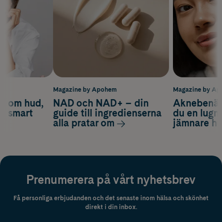
m
Magazine by Apohem
Magazine by A
d om hud,
NAD och NAD+ – din
Aknebenäge
ch smart
guide till ingredienserna
du en lugn
alla pratar om
jämnare h
Prenumerera på vårt nyhetsbrev
Få personliga erbjudanden och det senaste inom hälsa och skönhet
direkt i din inbox.