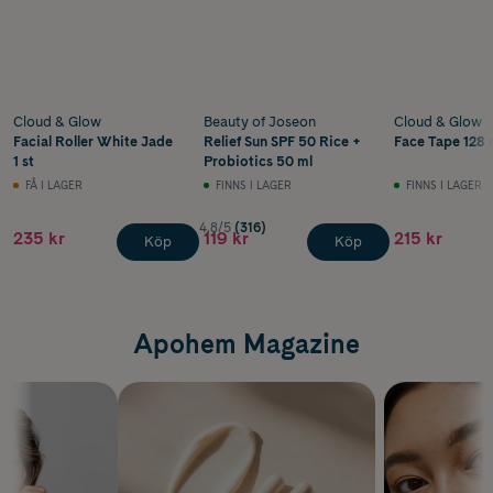
Cloud & Glow
Beauty of Joseon
Cloud & Glow
Facial Roller White Jade
Relief Sun SPF 50 Rice +
Face Tape 128 
1 st
Probiotics 50 ml
FÅ I LAGER
FINNS I LAGER
FINNS I LAGER
4.8/5
(316)
235 kr
119 kr
215 kr
Köp
Köp
Apohem Magazine