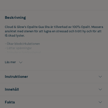
Beskrivning
Cloud & Glow’s Opalite Gua Sha är tillverkad av 100% Opalit. Massera
ansiktet med stenen för att lugna en stressad och trött hy och för att
få ökad lyster.
- Ökar blodcirkulationen
- Lättar spänningar
- Stimulerar lymfsystemet
- Ger en hälsosam lyster
- Minskar svullnader i ansiktet
Läs mer
På grund av naturliga formationer i stenarna är varje sten unik och
kan variera något i färg.
Instruktioner
Innehåll
Fakta