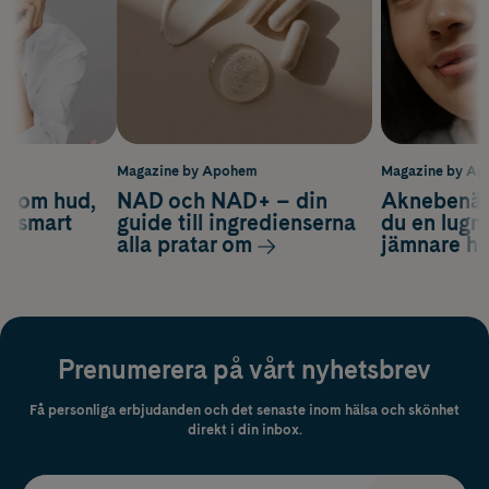
m
Magazine by Apohem
Magazine by A
d om hud,
NAD och NAD+ – din
Aknebenäge
ch smart
guide till ingredienserna
du en lugn
alla pratar om
jämnare h
Prenumerera på vårt nyhetsbrev
Få personliga erbjudanden och det senaste inom hälsa och skönhet
direkt i din inbox.