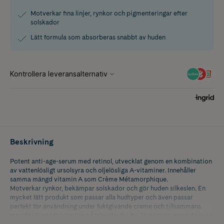
Motverkar fina linjer, rynkor och pigmenteringar efter
solskador
Lätt formula som absorberas snabbt av huden
Beskrivning
Potent anti-age-serum med retinol, utvecklat genom en kombination
av vattenlösligt ursolsyra och oljelösliga A-vitaminer. Innehåller
samma mängd vitamin A som Crème Métamorphique.
Motverkar rynkor, bekämpar solskador och gör huden silkeslen. En
mycket lätt produkt som passar alla hudtyper och även passar
perfekt för användning under fuktgivande creme och tillsammans
med Oil-Free Moisturizer på blandhy/fet hy. En populär produkt även