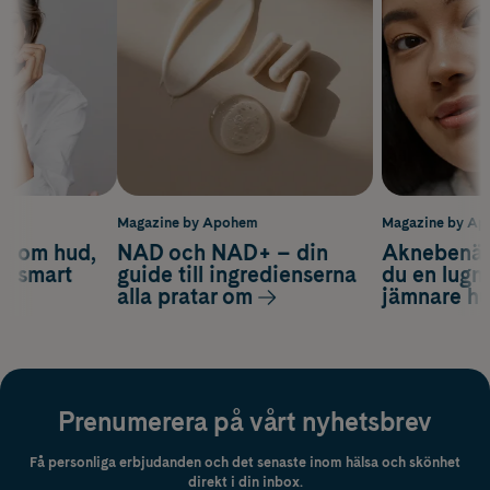
m
Magazine by Apohem
Magazine by A
d om hud,
NAD och NAD+ – din
Aknebenäge
ch smart
guide till ingredienserna
du en lugn
alla pratar om
jämnare h
Prenumerera på vårt nyhetsbrev
Få personliga erbjudanden och det senaste inom hälsa och skönhet
direkt i din inbox.