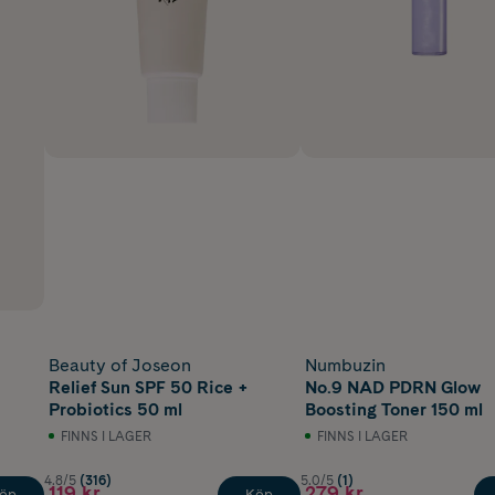
Beauty of Joseon
Numbuzin
Relief Sun SPF 50 Rice +
No.9 NAD PDRN Glow
Probiotics 50 ml
Boosting Toner 150 ml
FINNS I LAGER
FINNS I LAGER
4.8/5
(316)
5.0/5
(1)
119 kr
279 kr
öp
Köp