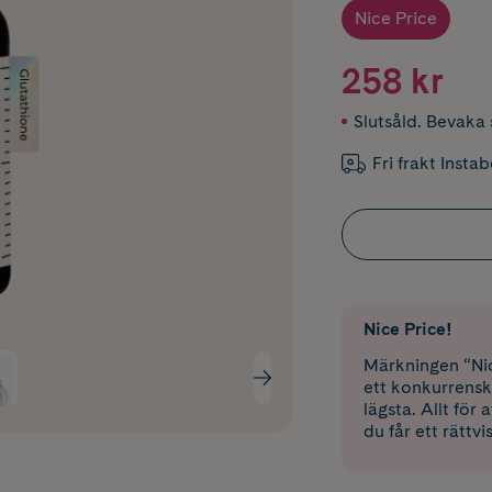
Nice Price
258 kr
Slutsåld. Bevaka s
Fri frakt Insta
Nice Price!
Märkningen “Nic
ett konkurrensk
lägsta. Allt för
du får ett rättvi