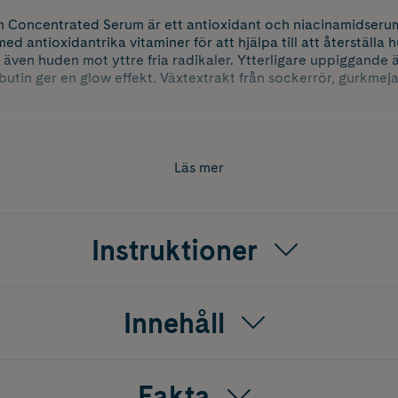
 Concentrated Serum är ett antioxidant och niacinamidserum
ed antioxidantrika vitaminer för att hjälpa till att återställa h
även huden mot yttre fria radikaler. Ytterligare uppiggande
butin ger en glow effekt. Växtextrakt från sockerrör, gurkme
n och förpackningen kan variera.
hudvård med naturliga och innovativa ingredienser som ger s
Läs mer
Instruktioner
Innehåll
Fakta