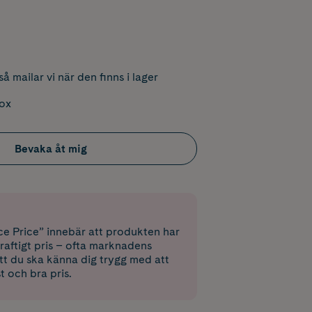
å mailar vi när den finns i lager
box
Bevaka åt mig
e Price” innebär att produkten har
raftigt pris – ofta marknadens
 att du ska känna dig trygg med att
st och bra pris.