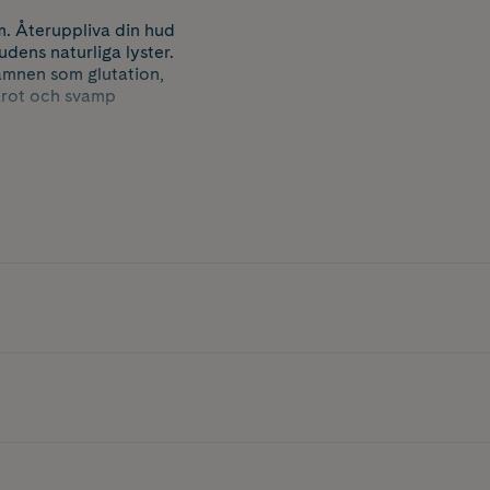
. Återuppliva din hud
udens naturliga lyster.
 ämnen som glutation,
jarot och svamp
nabba resultat.