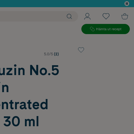
 köp*
Hämta ut recept
5.0/5
(2)
zin No.5
in
ntrated
 30 ml