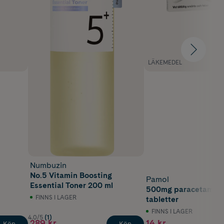
LÄKEMEDEL
Numbuzin
No.5 Vitamin Boosting
Pamol
Essential Toner 200 ml
500mg paracetamol 
FINNS I LAGER
tabletter
FINNS I LAGER
4.0/5
(1)
289 kr
14 kr
Köp
Köp