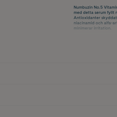
Numbuzin No.5 Vitamin
med detta serum fyllt m
Antioxidanter skyddat 
niacinamid och alfa-ar
minimerar irritation.
Utseendet på produkte
K-Beauty är koreansk 