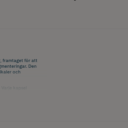
 framtaget för att
igmenteringar. Den
dikaler och
 Varje kapsel
egansk. Innehåller 30