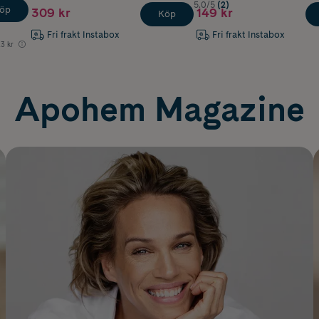
5.0/5
(2)
öp
309 kr
149 kr
Köp
Fri frakt Instabox
Fri frakt Instabox
3 kr
Apohem Magazine