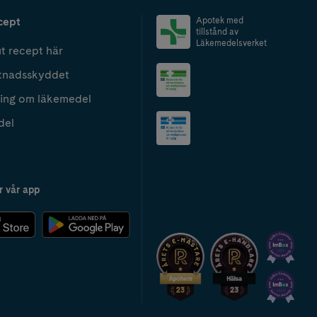
cept
Apotek med
tillstånd av
Läkemedelsverket
t recept här
tnadsskyddet
ing om läkemedel
del
r vår app
2024