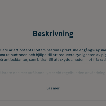
Beskrivning
Care är ett potent C-vitaminserum i praktiska engångskapslar,
na ut hudtonen och hjälpa till att reducera synligheten av p
på antioxidanter, som bidrar till att skydda huden mot fria ra
larare och mer strålande lyster vid regelbunden användning.
dos för engångsbruk och är både biologiskt nedbrytbar och v
Läs mer