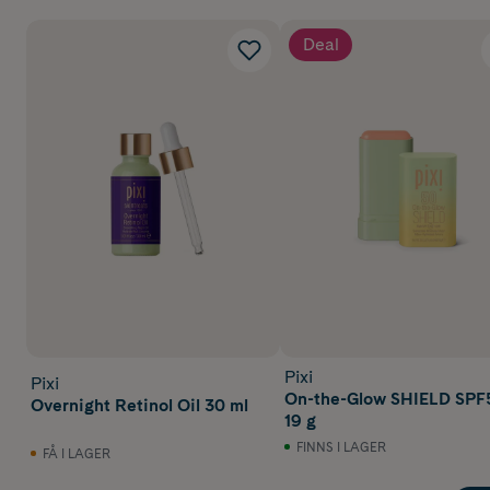
Deal
Pixi
Pixi
On-the-Glow SHIELD SPF
Overnight Retinol Oil 30 ml
19 g
FINNS I LAGER
FÅ I LAGER