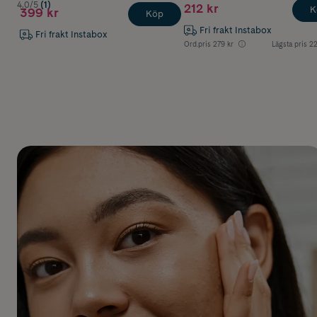
4.0/5
(1)
212 kr
K
399 kr
Köp
Fri frakt Instabox
Fri frakt Instabox
Ord.pris
279 kr
Lägsta pris
22