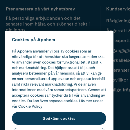
Prenumerera på vårt nyhetsbrev
Kundservi
Få personliga erbjudanden och det
Rådgivning
senaste inom hälsa och skönhet direkt i
din inbox.
Ångerrätt 
Cookies på Apohem
Vår experti
Fyll i mailadress
Skicka
Tillgänglig
På Apohem använder vi oss av cookies som är
nödvändiga för att hemsidan ska fungera som den ska.
Återkallels
Vi använder även cookies för funktionalitet, statistik
och marknadsföring. Det hjälper oss att följa och
Leveranser
analysera beteenden på vår hemsida, så att vi kan ge
en mer personaliserad upplevelse och anpassa innehåll
Köpvillkor
samt rikta relevant marknadsföring. Vi delar även
Vanliga frå
informationen med våra samarbetspartners. Genom att
acceptera cookies samtycker du till vår användning av
cookies. Du kan även anpassa cookies. Läs mer under
vår
Cookie Policy
Godkänn cookies