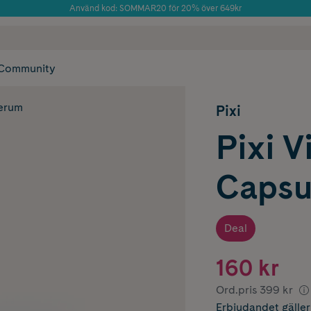
Använd kod: SOMMAR20 för 20% över 649kr
Årets Butik 2025 inom Skönhet
 frakt
✓ Rådgivning från farmaceuter & hudterapeuter
✓ Poäng på alla
Community
serum
Pixi
Pixi V
Capsu
Deal
160 kr
Ord.pris
399 kr
Erbjudandet
gälle