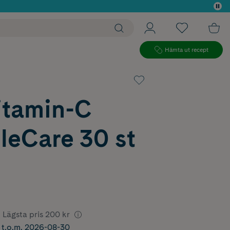
 köp*
Hämta ut recept
itamin-C
leCare 30 st
Lägsta pris
200 kr
r t.o.m. 2026-08-30