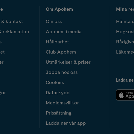
ce
Om Apohem
Mina re
 & kontakt
Om oss
Hämta u
& reklamation
Apohem i media
Högkos
s
Hållbarhet
Rådgivn
het
Club Apohem
Läkeme
er
Utmärkelser & priser
Jobba hos oss
Ladda ne
Cookies
gor
Dataskydd
Medlemsvillkor
Prissättning
Ladda ner vår app