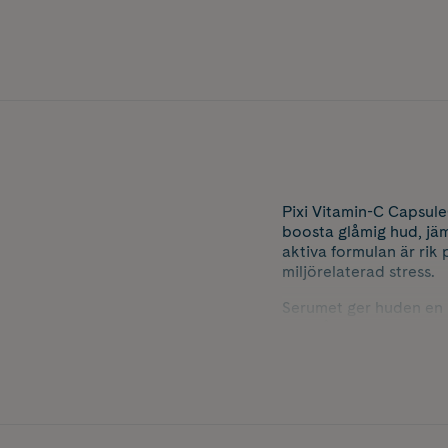
Pixi Vitamin-C Capsule
boosta glåmig hud, jäm
aktiva formulan är rik 
miljörelaterad stress.
Serumet ger huden en k
innehåller en perfekt 
st.