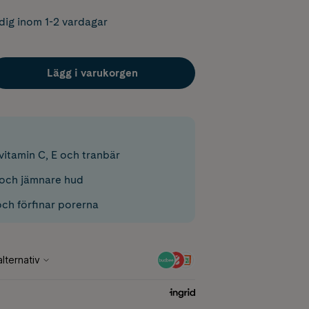
dig inom 1-2 vardagar
Lägg i varukorgen
itamin C, E och tranbär
 och jämnare hud
och förfinar porerna