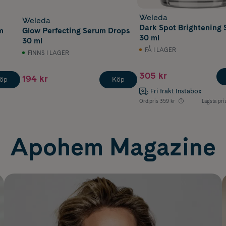
Weleda
Weleda
Dark Spot Brightening
m
Glow Perfecting Serum Drops
30 ml
30 ml
FÅ I LAGER
FINNS I LAGER
305 kr
194 kr
öp
Köp
Fri frakt Instabox
Ord.pris
359 kr
Lägsta pri
Apohem Magazine