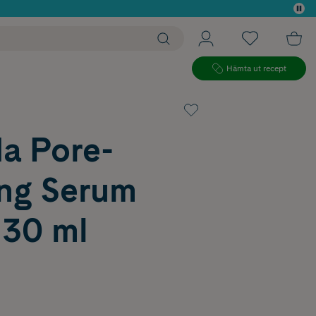
 köp*
Hämta ut recept
a Pore-
ing Serum
 30 ml