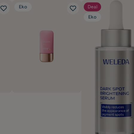
Eko
Deal
Eko