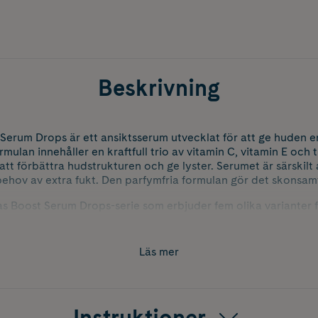
Beskrivning
erum Drops är ett ansiktsserum utvecklat för att ge huden e
rmulan innehåller en kraftfull trio av vitamin C, vitamin E oc
 att förbättra hudstrukturen och ge lyster. Serumet är särskil
ehov av extra fukt. Den parfymfria formulan gör det skonsamt
s Boost Serum Drops-serie som erbjuder fem olika varianter 
matologiskt testad och natrue-certifierad.
Läs mer
Instruktioner