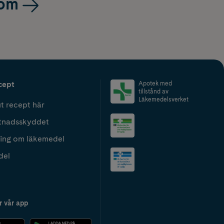
om
cept
Apotek med
tillstånd av
Läkemedelsverket
t recept här
tnadsskyddet
ing om läkemedel
del
r vår app