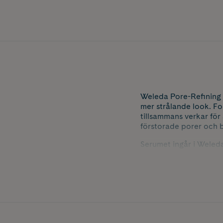
Weleda Pore-Refining S
mer strålande look. Fo
tillsammans verkar för
förstorade porer och b
Serumet ingår i Weleda
Serien är vegansk, der
Innehåller 30 ml