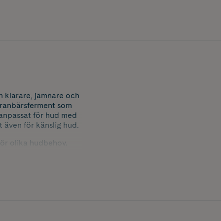
n klarare, jämnare och
h tranbärsferment som
t anpassat för hud med
 även för känslig hud.
för olika hudbehov.