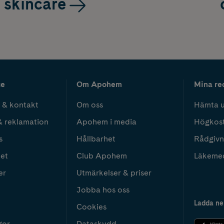
skincare
ce
Om Apohem
Mina re
 & kontakt
Om oss
Hämta u
& reklamation
Apohem i media
Högkos
s
Hållbarhet
Rådgivn
het
Club Apohem
Läkeme
er
Utmärkelser & priser
Jobba hos oss
Ladda ne
Cookies
gor
Dataskydd