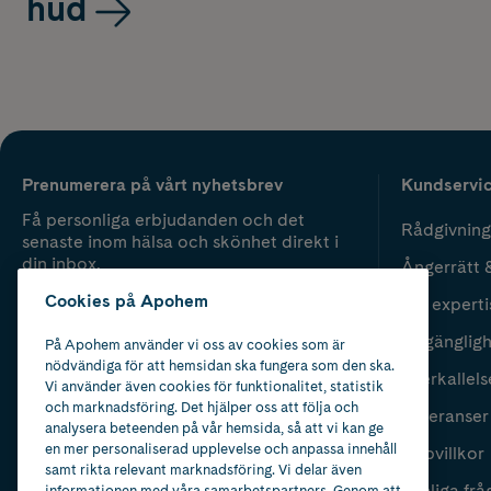
hud
Prenumerera på vårt nyhetsbrev
Kundservi
Få personliga erbjudanden och det
Rådgivning
senaste inom hälsa och skönhet direkt i
din inbox.
Ångerrätt 
Cookies på Apohem
Vår experti
Fyll i mailadress
Skicka
Tillgänglig
På Apohem använder vi oss av cookies som är
nödvändiga för att hemsidan ska fungera som den ska.
Återkallels
Vi använder även cookies för funktionalitet, statistik
och marknadsföring. Det hjälper oss att följa och
Leveranser
analysera beteenden på vår hemsida, så att vi kan ge
en mer personaliserad upplevelse och anpassa innehåll
Köpvillkor
samt rikta relevant marknadsföring. Vi delar även
Vanliga frå
informationen med våra samarbetspartners. Genom att