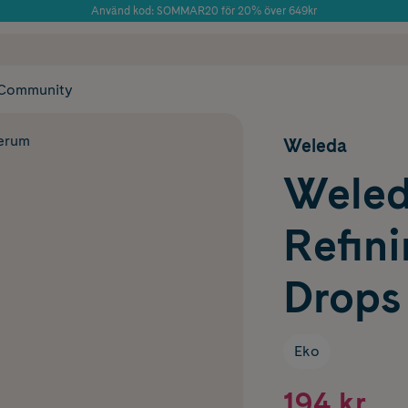
Använd kod: SOMMAR20 för 20% över 649kr
Årets Butik 2025 inom Skönhet
 frakt
✓ Rådgivning från farmaceuter & hudterapeuter
✓ Poäng på alla
Community
serum
Weleda
Weled
Refin
Drops
Eko
194 kr