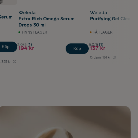
Weleda
Weleda
 Serum
Extra Rich Omega Serum
Purifying Gel Cleanse
Drops 30 ml
FINNS I LAGER
FÅ I LAGER
2.0/5
(1)
5.0/5
(1)
Köp
194 kr
137 kr
Köp
Ord.pris
161 kr
Lägsta
s
355 kr