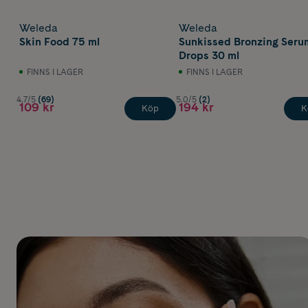
Weleda
Weleda
Skin Food 75 ml
Sunkissed Bronzing Seru
Drops 30 ml
FINNS I LAGER
FINNS I LAGER
4.7/5
(69)
5.0/5
(2)
109 kr
194 kr
Köp
K