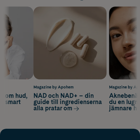
m
Magazine by Apohem
Magazine by A
d om hud,
NAD och NAD+ – din
Aknebenäge
ch smart
guide till ingredienserna
du en lugn
alla pratar om
jämnare h