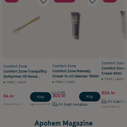
Comfort Zone
Comfort Zone
Comfort Zone
Comfort Zone
Comfort Zone Remedy
Comfort Zone Tranquillity
Cream 60ml
Cream to oil cleanser 150ml
Doftpinnar till Home
FINNS I LAGER
Fragrance 10-pack
FINNS I LAGER
FINNS I LAGER
604 kr
5.0/5
(1)
300 kr
84 kr
Köp
Köp
Fri frakt In
Fri frakt Instabox
Ord.pris
110 kr
Lägsta pris
94 kr
Ord.pris
795 kr
Apohem Magazine