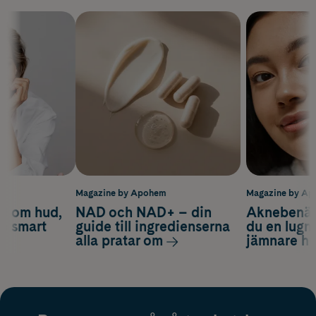
m
Magazine by Apohem
Magazine by A
d om hud,
NAD och NAD+ – din
Aknebenäge
ch smart
guide till ingredienserna
du en lugn
alla pratar om
jämnare h