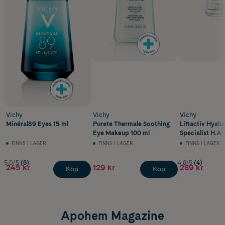
Vichy
Vichy
Vichy
Minéral89 Eyes 15 ml
Purete Thermale Soothing
Liftactiv Hyalu
Eye Makeup 100 ml
Specialist H.A
Dry Skin 50 ml
FINNS I LAGER
FINNS I LAGER
FINNS I LAGER
5.0/5
(6)
4.8/5
(4)
245 kr
129 kr
289 kr
Köp
Köp
Apohem Magazine