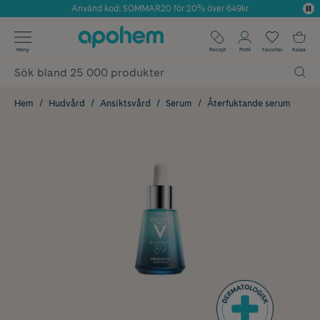
Använd kod: SOMMAR20 för 20% över 649kr
Årets Butik 2025 inom Skönhet
✓ Fri frakt
Meny
Recept
Profil
Favoriter
Kassa
✓ Rådgivning från farmaceuter & hudterapeuter
✓ Poäng på alla köp*
Hem
Hudvård
Ansiktsvård
Serum
Återfuktande serum