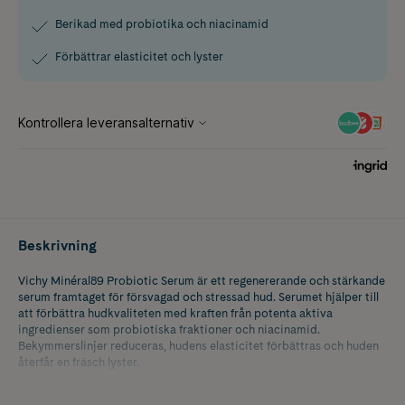
Berikad med probiotika och niacinamid
Förbättrar elasticitet och lyster
Beskrivning
Vichy Minéral89 Probiotic Serum är ett regenererande och stärkande
serum framtaget för försvagad och stressad hud. Serumet hjälper till
att förbättra hudkvaliteten med kraften från potenta aktiva
ingredienser som probiotiska fraktioner och niacinamid.
Bekymmerslinjer reduceras, hudens elasticitet förbättras och huden
återfår en fräsch lyster.
Utan parfym.