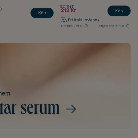
5.0/5
(1)
)
212 kr
Köp
Köp
Fri frakt Instabox
Ord.pris
279 kr
Lägsta pris
276 kr
ohem
tar serum