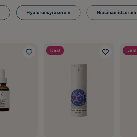
är serum & vad är de
Hyaluronsyraserum
Niacinamidserum
 ansiktet innehåller aktiva ämnen och ingredienser som tränge
ansiktskräm
. Det är därför ett fantastiskt komplement till din
Deal
Deal
et serum är bäst för 
 av stjärnan i hudvårdsritualen! Och hemligheten bakom ett br
na. För att hitta rätt serum behöver du få koll på din hudtyp,
behov. Du kan alltid kontakta våra hudterapeuter i chatten här 
h råd.
etinol – för dig som vill minska rynkor
av de mest effektiva ingredienserna för att reducera fina linje
ens struktur.
Ett serum med retinol
passar dig som vill jobba 
nare hudton över tid.