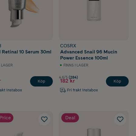
are hudton.
kan du till
8
COSRX
and serum
just
l Retinal 10 Serum 30ml
Advanced Snail 96 Mucin
Power Essence 100ml
I LAGER
FINNS I LAGER
4.6/5
(284)
r
182 kr
Köp
Köp
rakt Instabox
Fri frakt Instabox
Price
Deal