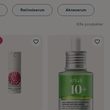
t bra
Retinolserum
Akneserum
634 produkter
r djupare ner
 vanliga
mig?
a serum ligger
 och fundera
intill, för
r och
med anti-age