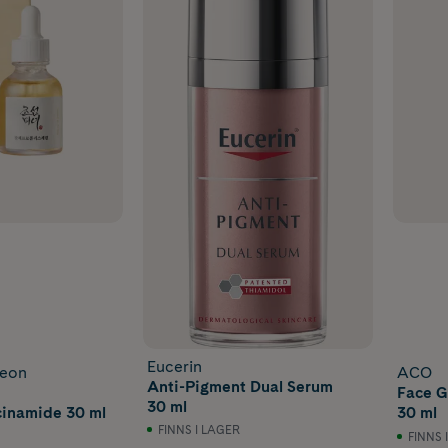
Eucerin
seon
ACO
Anti-Pigment Dual Serum
Face G
30 ml
cinamide 30 ml
30 ml
FINNS I LAGER
FINNS 