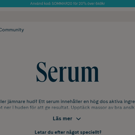
Använd kod: SOMMAR20 för 20% över 649kr
Årets Butik 2025 inom Skönhet
 frakt
✓ Rådgivning från farmaceuter & hudterapeuter
✓ Poäng på alla
Community
Serum
eller jämnare hud? Ett serum innehåller en hög dos aktiva ingr
t ner i huden för att ge resultat. Upptäck massor av bra ansi
Läs mer
Letar du efter något speciellt?