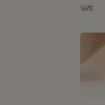
4.6/5
(87)
159 kr