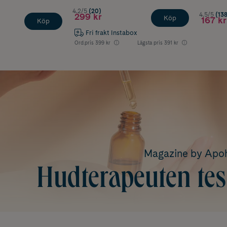
4.2/5
(20)
4.5/5
(138
299 kr
Köp
167 kr
Köp
Fri frakt Instabox
Ord.pris
399 kr
Lägsta pris
391 kr
Magazine by Ap
Hudterapeuten tes