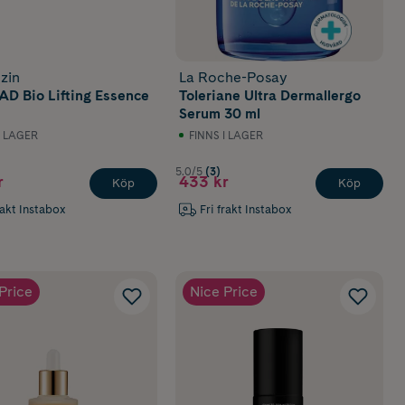
zin
La Roche-Posay
AD Bio Lifting Essence
Toleriane Ultra Dermallergo
Serum 30 ml
I LAGER
FINNS I LAGER
5.0/5
(3)
r
433 kr
Köp
Köp
rakt Instabox
Fri frakt Instabox
Price
Nice Price