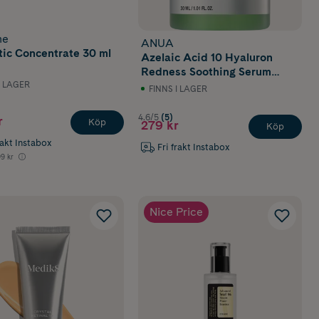
ll jobba på
 även in
me
ANUA
tic Concentrate 30 ml
Azelaic Acid 10 Hyaluron
Redness Soothing Serum
30 ml
I LAGER
FINNS I LAGER
 för torr eller
4.6/5
(5)
r
Köp
279 kr
Köp
erfukta huden
rakt Instabox
Fri frakt Instabox
9 kr
och balansera
Nice Price
a
serum med
porer? Då ska
dra ihop