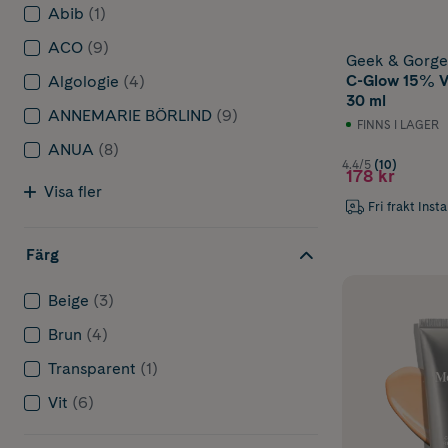
Abib
(1)
Passar bra f
ACO
(9)
rynkor och få 
Geek & Gorge
serum med
P
C-Glow 15% V
Algologie
(4)
30 ml
ANNEMARIE BÖRLIND
(9)
Serum med 
FINNS I LAGER
Ett
serum med
ANUA
(8)
fuktfattig hu
4.4/5
(10)
178 kr
Visa fler
Passar för tor
Fri frakt Inst
på djupet.
Färg
Serum med 
Niacinamid
är
Beige
(3)
talgproduktion
Niacinamid
h
Brun
(4)
Passar för t
et
Transparent
(1)
du spana in e
Vit
(6)
porerna, och 