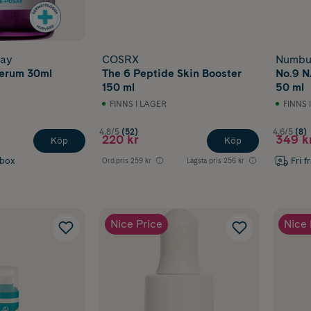
say
COSRX
Numbu
erum 30ml
The 6 Peptide Skin Booster
No.9 N
150 ml
50 ml
FINNS I LAGER
FINNS 
4.8/5
(52)
4.6/5
(8)
220 kr
349 k
Köp
Köp
abox
Fri f
Ord.pris
259 kr
Lägsta pris
256 kr
Nice Price
Nice 