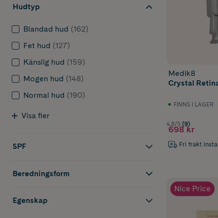
C-vitamin 
Hudtyp
C-vitamin
är e
Perfekt för di
Blandad hud
(162)
Passar för tr
Fet hud
(127)
exempel få jä
Känslig hud
(159)
Medik8
Mogen hud
(148)
Fortfarande sv
Crystal Retin
nu!
Normal hud
(190)
FINNS I LAGER
Visa fler
4.8/5
(9)
698 kr
Fri frakt Inst
SPF
Beredningsform
Nice Price
Egenskap