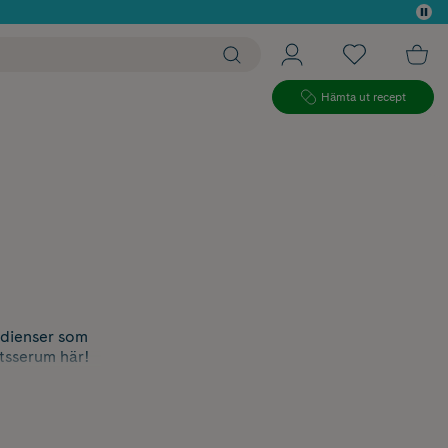
 köp*
Hämta ut recept
edienser som
ktsserum här!