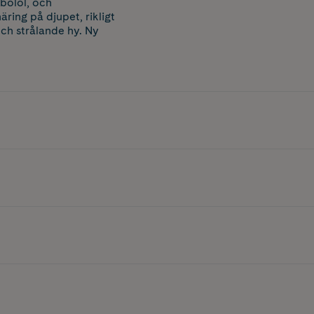
abolol, och
ring på djupet, rikligt
och strålande hy. Ny