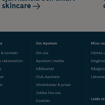
skincare
ce
Om Apohem
Mina re
 & kontakt
Om oss
Hämta u
& reklamation
Apohem i media
Högkos
s
Hållbarhet
Rådgivn
het
Club Apohem
Läkeme
er
Utmärkelser & priser
Jobba hos oss
Ladda ne
Cookies