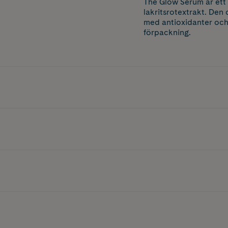
The Glow Serum är ett 
lakritsrotextrakt. Den
med antioxidanter och 
förpackning.