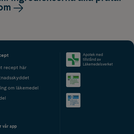
om
cept
Apotek med
tillstånd av
Läkemedelsverket
t recept här
tnadsskyddet
ing om läkemedel
del
r vår app