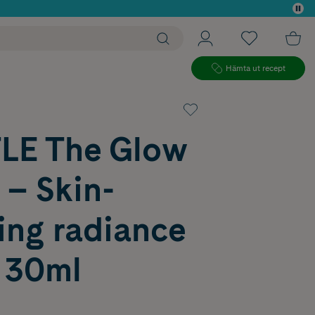
 köp*
Hämta ut recept
E The Glow
 – Skin-
ing radiance
 30ml