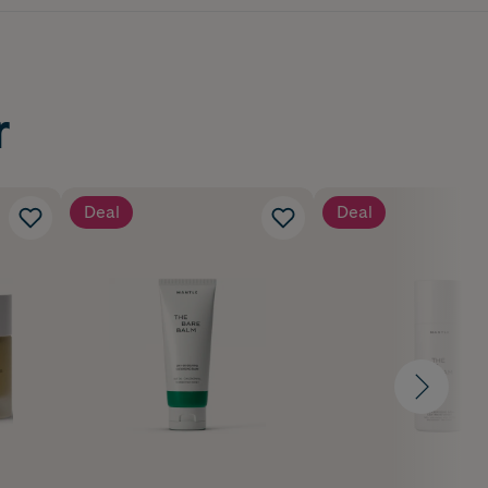
r
Deal
Deal