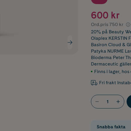
600 kr
Ord.pris
750 kr
20% på Beauty Wee
Olaplex KERSTIN 
Basiron Cloud & 
Patyka NURME Lav
Bioderma Peter 
Dermaceutic
gälle
Finns i lager
,
hos 
Fri frakt Insta
Snabba fakta