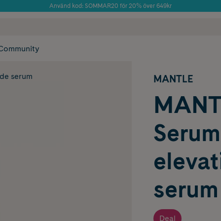
Använd kod: SOMMAR20 för 20% över 649kr
 frakt
✓ Rådgivning från farmaceuter & hudterapeuter
Årets Butik 2025 inom Skönhet
✓ Poäng på alla
Community
nde serum
MANTLE
MANTL
Serum
elevat
serum
Deal