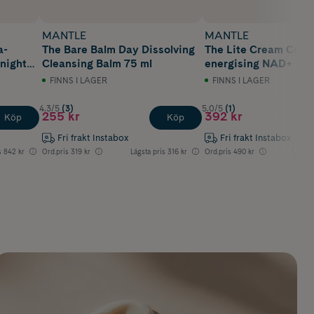
MANTLE
MANTLE
a-
The Bare Balm Day Dissolving
The Lite Cream Cell-
 night
Cleansing Balm 75 ml
energising NAD+ ligh
moisturiser 50 ml
FINNS I LAGER
FINNS I LAGER
4.3/5
(3)
5.0/5
(1)
255 kr
392 kr
Köp
Köp
Fri frakt Instabox
Fri frakt Instabox
s
842 kr
Ord.pris
319 kr
Lägsta pris
316 kr
Ord.pris
490 kr
Lägsta 