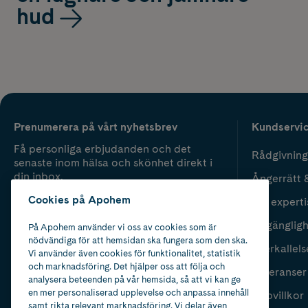
hud
Prenumerera på vårt nyhetsbrev
Kundservi
Få personliga erbjudanden och det
Rådgivning
senaste inom hälsa och skönhet direkt i
din inbox.
Ångerrätt 
Cookies på Apohem
Vår experti
Fyll i mailadress
Skicka
Tillgänglig
På Apohem använder vi oss av cookies som är
nödvändiga för att hemsidan ska fungera som den ska.
Återkallels
Vi använder även cookies för funktionalitet, statistik
och marknadsföring. Det hjälper oss att följa och
Leveranser
analysera beteenden på vår hemsida, så att vi kan ge
en mer personaliserad upplevelse och anpassa innehåll
Köpvillkor
samt rikta relevant marknadsföring. Vi delar även