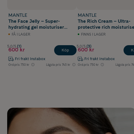
MANTLE
MANTLE
The Face Jelly – Super-
The Rich Cream – Ultra-
hydrating gel moisturiser
protective rich moisturis
50ml
50 ml
FÅ I LAGER
FINNS I LAGER
5.0/5
(1)
5.0/5
(3)
600 kr
600 kr
Köp
K
Fri frakt Instabox
Fri frakt Instabox
Ord.pris
750 kr
Lägsta pris
743 kr
Ord.pris
750 kr
Lägsta pris
7