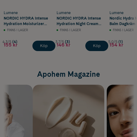
Lumene
Lumene
Lumene
NORDIC HYDRA Intense
NORDIC HYDRA Intense
Nordic Hydra 
Hydration Moisturizer
Hydration Night Cream
Balm Dagkräm 
50 ml
50 ml
FINNS I LAGER
FINNS I LAGER
FINNS I LAGER
4.3/5
(4)
3.7/5
(3)
5.0/5
(1)
155 kr
146 kr
154 kr
Köp
Köp
Apohem Magazine