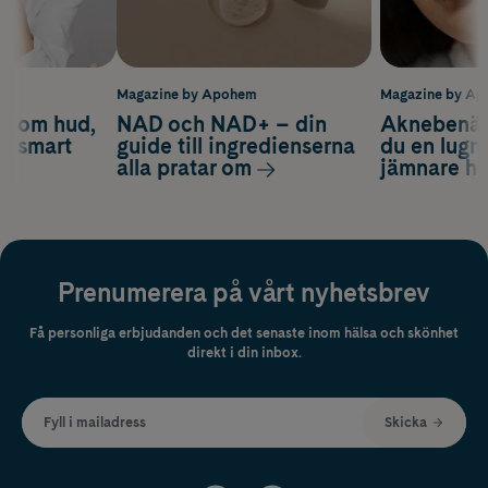
m
Magazine by Apohem
Magazine by A
d om hud,
NAD och NAD+ – din
Aknebenäge
ch smart
guide till ingredienserna
du en lugn
alla pratar om
jämnare h
Prenumerera på vårt nyhetsbrev
Få personliga erbjudanden och det senaste inom hälsa och skönhet
direkt i din inbox.
Fyll i mailadress
Skicka