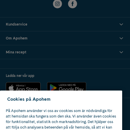
Kundservice
Om Apohem
Mina recept
Ladda ner vår app
Cookies på Apohem
På Apohem använder vi oss av cookies som är nödvändiga för
Apotek med tillstånd
att hemsidan ska fungera som den ska. Vi använder även cookies
av Läkemedelsverket
för funktionalitet, statistik och marknadsföring. Det hjälper oss
att följa och analysera beteenden på vår hemsida, så att vi kan