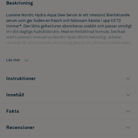
Beskrivning
Lumene Nordic Hydra Aqua Dew Serum är ett intensivt återfuktande
serum som ger huden en fräsch och hälsosam känsla i upp till 72
timmar*. Den lätta geltexturen absorberas snabbt och passar smidigt
in i din dagliga hudvårdsrutin. Med en förbättrad formula, berikad
med Lumene's innovativa Nordic Hyalu-Birch-teknologi, arbetar
serumet för att motverka uttorkning genom att aktivera hudens egen
återfuktande förmåga. I en självutvärderingsstudie** upplevde 100 %
av deltagarna att huden kändes återfuktad, 95 % att huden kändes
fylligare och lika många tyckte att huden såg fräschare ut. Teknologin
Läs mer
bakom denna effekt är en kombination av nordiskt björklövsextrakt,
nordisk havrexyliol och tre olika molekylvikter av hyaluronsyra – en
sammansättning som hjälper till att optimera hudens naturliga
Instruktioner
fuktbalans. Produkten är vegansk och innehåller upcycled
ingredienser, och förpackningen är tillverkad av återvinningsbara och
återvunna material. Lumene Nordic Hydra Aqua Dew Serum tillverkas
Innehåll
i Finland.
* Klinisk test, n=21, enstaka applicering, alla hudtyper
Fakta
** Självutvärdering, n=22, använd två gånger dagligen, alla hudtyper
Recensioner