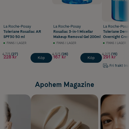
La Roche-Posay
La Roche-Posay
La Roche-Posa
Toleriane Rosaliac AR
Rosaliac 3-in-1 Micellar
Toleriane Derm
SPF30 50 ml
Makeup Removal Gel 200ml
Overnight Cre
FINNS I LAGER
FINNS I LAGER
FINNS I LAGER
4.7/5
(27)
4.5/5
(26)
4.2/5
(15)
228 kr
167 kr
291 kr
Köp
Köp
Fri frakt In
Apohem Magazine