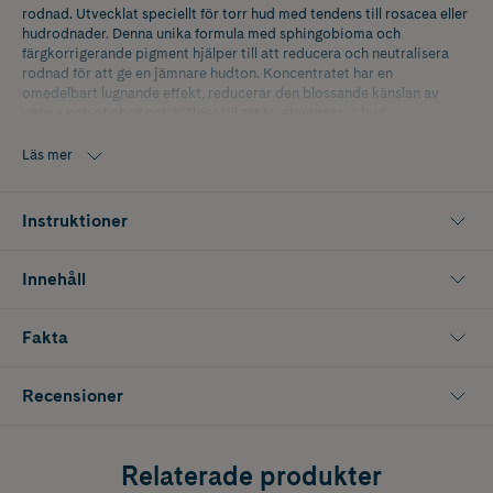
rodnad. Utvecklat speciellt för torr hud med tendens till rosacea eller
hudrodnader. Denna unika formula med sphingobioma och
färgkorrigerande pigment hjälper till att reducera och neutralisera
rodnad för att ge en jämnare hudton. Koncentratet har en
omedelbart lugnande effekt, reducerar den blossande känslan av
värme och obehag och hjälper till att förebygga torr hud.
Läs mer
Instruktioner
Innehåll
Fakta
Recensioner
Relaterade produkter