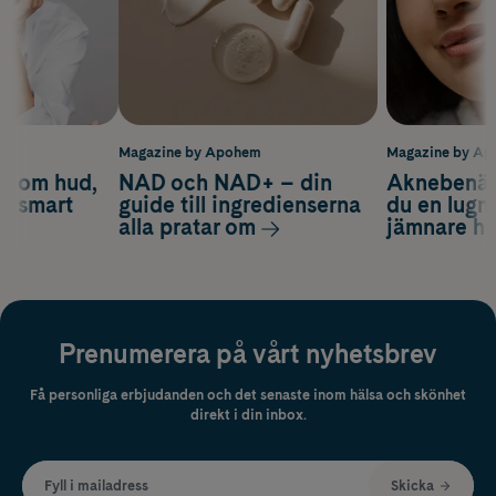
m
Magazine by Apohem
Magazine by A
d om hud,
NAD och NAD+ – din
Aknebenäge
ch smart
guide till ingredienserna
du en lugn
alla pratar om
jämnare h
Prenumerera på vårt nyhetsbrev
Få personliga erbjudanden och det senaste inom hälsa och skönhet
direkt i din inbox.
Fyll i mailadress
Skicka