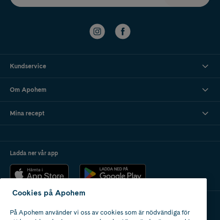
Kundservice
Om Apohem
Mina recept
Ladda ner vår app
Cookies på Apohem
På Apohem använder vi oss av cookies som är nödvändiga för
Apotek med tillstånd