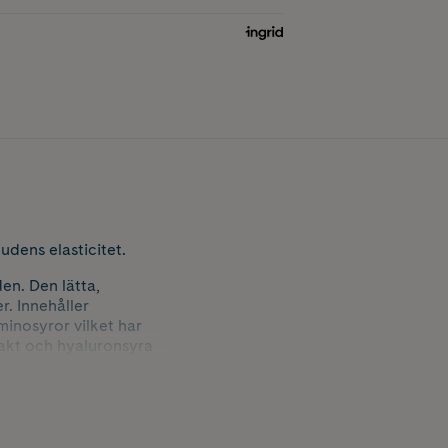
udens elasticitet.
en. Den lätta,
. Innehåller
minosyror vilket har
rakt och hyaluronsyra
derstecken och
ande samt återfuktande