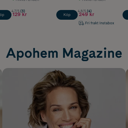
4.7/5
(3)
4.8/5
(4)
129 kr
249 kr
öp
Köp
Fri frakt Instabox
Apohem Magazine