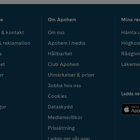
ce
Om Apohem
Mina re
 & kontakt
Om oss
Hämta u
& reklamation
Apohem i media
Högkos
s
Hållbarhet
Rådgivn
het
Club Apohem
Läkeme
er
Utmärkelser & priser
Jobba hos oss
Ladda ne
Cookies
gor
Dataskydd
Medlemsvillkor
Prissättning
Ladda ner vår app