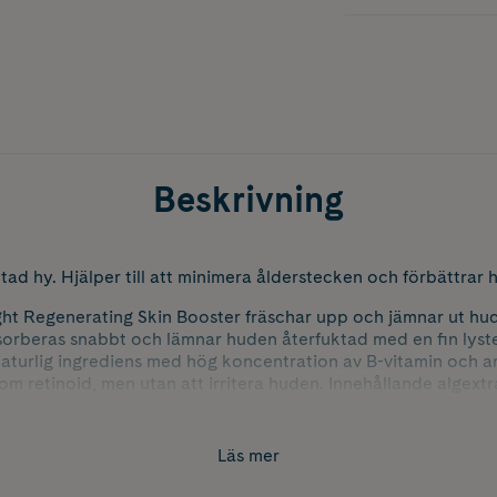
Beskrivning
tad hy. Hjälper till att minimera ålderstecken och förbättrar h
ght Regenerating Skin Booster fräschar upp och jämnar ut hud
orberas snabbt och lämnar huden återfuktad med en fin lyster
naturlig ingrediens med hög koncentration av B-vitamin och a
m retinoid, men utan att irritera huden. Innehållande algext
rdiska oljor ifrån raps och havre hjälper till att minimera ål
gt som den förbättrar hudens elasticitet och ger en föryngr
Läs mer