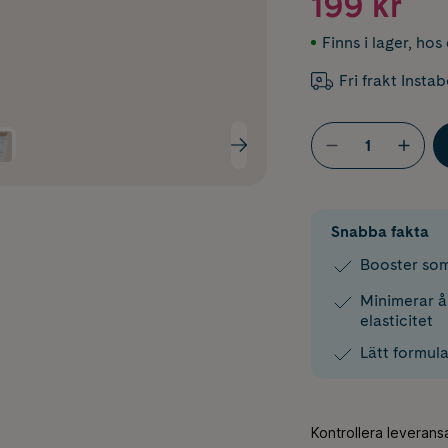
199 kr
Finns i lager
,
hos 
Fri frakt Insta
Snabba fakta
Booster som
Minimerar å
elasticitet
Lätt formul