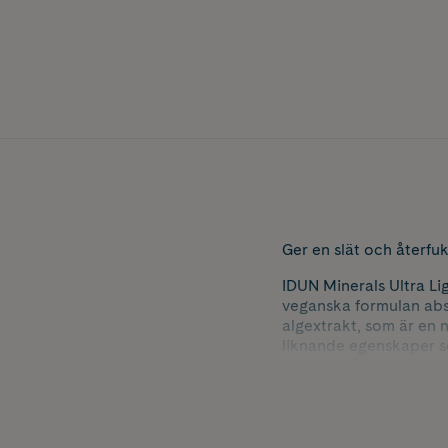
Ger en slät och återfuk
IDUN Minerals Ultra Li
veganska formulan abs
algextrakt, som är en 
liknande egenskaper so
som tillsammans med no
pigmenteringar samtidi
effekt.