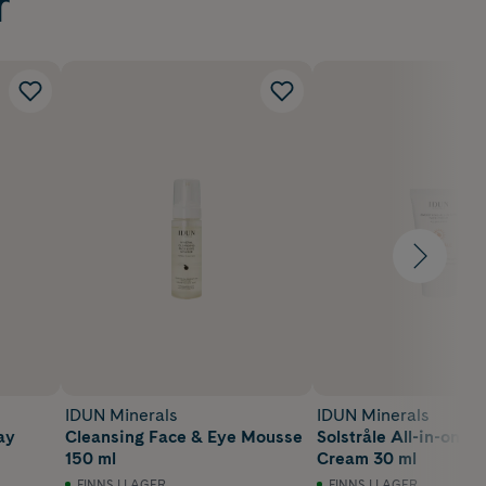
r
IDUN Minerals
IDUN Minerals
ay
Cleansing Face & Eye Mousse
Solstråle All-in-one 
150 ml
Cream 30 ml
FINNS I LAGER
FINNS I LAGER