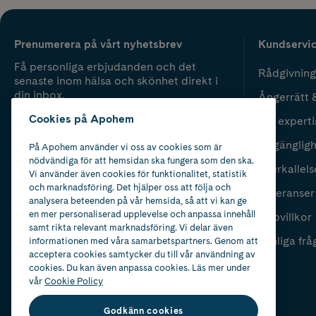
Prenumerera på vårt nyhetsbrev
Kundservi
Få personliga erbjudanden och det
Rådgivning
senaste inom hälsa och skönhet direkt i
din inbox.
Ångerrätt 
Cookies på Apohem
Vår experti
Fyll i mailadress
Skicka
Tillgänglig
På Apohem använder vi oss av cookies som är
nödvändiga för att hemsidan ska fungera som den ska.
Återkallels
Vi använder även cookies för funktionalitet, statistik
och marknadsföring. Det hjälper oss att följa och
Leveranser
analysera beteenden på vår hemsida, så att vi kan ge
en mer personaliserad upplevelse och anpassa innehåll
Köpvillkor
samt rikta relevant marknadsföring. Vi delar även
Vanliga frå
informationen med våra samarbetspartners. Genom att
acceptera cookies samtycker du till vår användning av
cookies. Du kan även anpassa cookies. Läs mer under
vår
Cookie Policy
Godkänn cookies