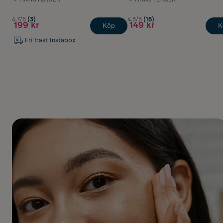
4.7/5
(3)
4.3/5
(16)
199 kr
149 kr
Köp
K
Fri frakt Instabox