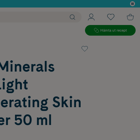
 köp*
Hämta ut recept
Minerals
Light
erating Skin
er 50 ml