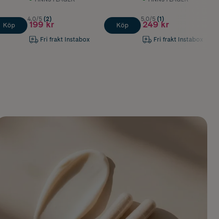
4.0/5
(2)
5.0/5
(1)
199 kr
249 kr
Köp
Köp
Fri frakt Instabox
Fri frakt Instabox