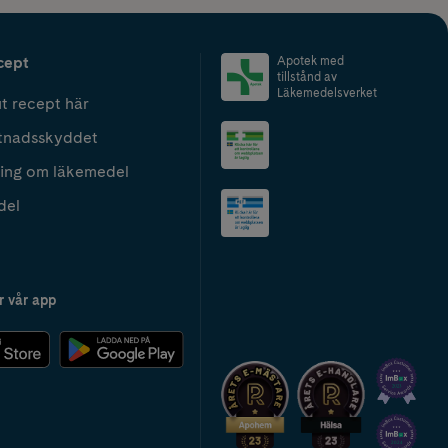
cept
Apotek med
tillstånd av
Läkemedelsverket
t recept här
tnadsskyddet
ing om läkemedel
del
r vår app
2024