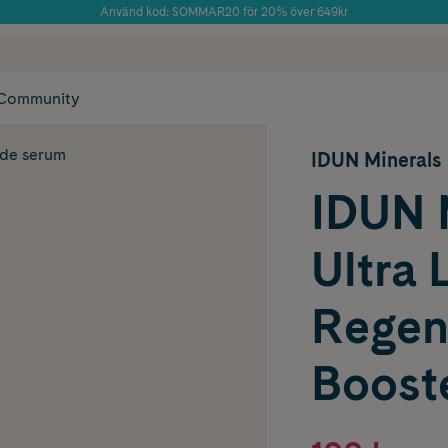
Använd kod: SOMMAR20 för 20% över 649kr
Årets Butik 2025 inom Skönhet
 frakt
✓ Rådgivning från farmaceuter & hudterapeuter
✓ Poäng på alla
Community
nde serum
IDUN Minerals
IDUN 
Ultra 
Regen
Boost