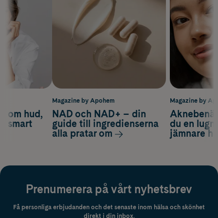
m
Magazine by Apohem
Magazine by A
d om hud,
NAD och NAD+ – din
Aknebenäge
ch smart
guide till ingredienserna
du en lugn
alla pratar om
jämnare h
Prenumerera på vårt nyhetsbrev
Få personliga erbjudanden och det senaste inom hälsa och skönhet
direkt i din inbox.