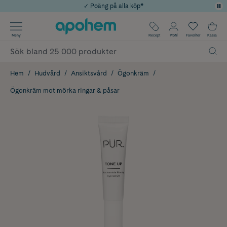
✓ Poäng på alla köp*
✓ Rådgivning från farmaceuter & hudterapeuter
Använd kod: SOMMAR20 för 20% över 649kr
Årets Butik 2025 inom Skönhet
✓ Fri frakt
Meny
Recept
Profil
Favoriter
Kassa
Hem
Hudvård
Ansiktsvård
Ögonkräm
Ögonkräm mot mörka ringar & påsar