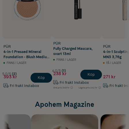
• Främjar lyster
• Dämpar mörka ringar under ögonen
PÜR
PÜR
PÜR
Fully Charged Mascara,
4-in-1 Pressed Mineral
4-in-1 Sculptin
svart 13ml
Foundation - Blush Medium
MN3 3,76g
FINNS I LAGER
/ MP3 81ml
FINNS I LAGER
FÅ I LAGER
4.0/5
(1)
238 kr
5.0/5
(2)
Köp
393 kr
271 kr
Köp
Fri frakt Instabox
Fri frakt Instabox
Fri frakt In
Ord.pris
345 kr
Lägsta pris
242 kr
Apohem Magazine