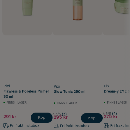
Pixi
Pixi
Pixi
Flawless & Poreless Primer
Dream-y EYE 6
Glow Tonic 250 ml
30 ml
FINNS I LAGER
FINNS I LAGER
FINNS I LAGER
4.5/5
(4)
4.3/5
(3)
291 kr
275 kr
295 kr
Köp
Köp
Fri frakt Instabox
Fri frakt In
Fri frakt Instabox