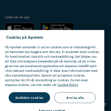
Ladda ner vår app
Cookies på Apohem
På Apohem använder vi oss av cookies som är nödvändiga för
Apotek med tillstånd
att hemsidan ska fungera som den ska. Vi använder även cookies
av Läkemedelsverket
för funktionalitet, statistik och marknadsföring. Det hjälper oss
att följa och analysera beteenden på vår hemsida, så att vi kan
ge en mer personaliserad upplevelse och anpassa innehåll samt
rikta relevant marknadsföring. Vi delar även informationen med
våra samarbetspartners. Genom att acceptera cookies
samtycker du till vår användning av cookies. Du kan även
2024
anpassa cookies. Läs mer under vår
Cookie Policy
Godkänn cookies
Avvisa alla
Anpassa cookies