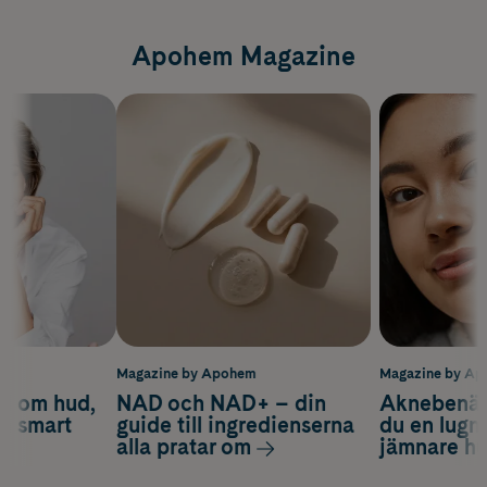
Apohem Magazine
m
Magazine by Apohem
Magazine by A
d om hud,
NAD och NAD+ – din
Aknebenäge
ch smart
guide till ingredienserna
du en lugn
alla pratar om
jämnare h