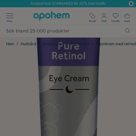
Använd kod: SOMMAR20 för 20% över 649kr
Årets Butik 2025 inom Skönhet
✓ Fri frakt
Meny
Recept
Profil
Favoriter
Kassa
✓ Rådgivning från farmaceuter & hudterapeuter
✓ Poäng på alla köp*
Hem
Hudvård
Ansiktsvård
Ögonkräm
Ögonkräm med retinol