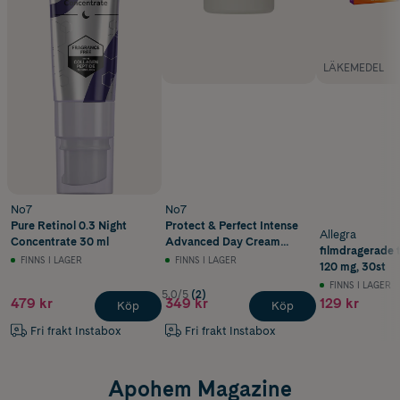
LÄKEMEDEL
No7
No7
Pure Retinol 0.3 Night
Protect & Perfect Intense
Allegra
Concentrate 30 ml
Advanced Day Cream
filmdragerade t
SPF15 50 ml
FINNS I LAGER
FINNS I LAGER
120 mg, 30st
FINNS I LAGER
5.0/5
(2)
479 kr
349 kr
129 kr
Köp
Köp
Fri frakt Instabox
Fri frakt Instabox
Apohem Magazine