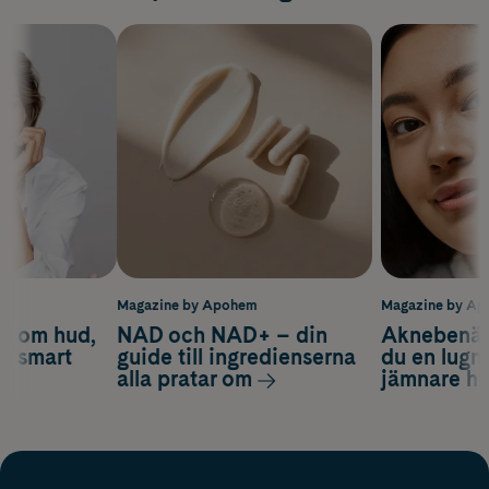
m
Magazine by Apohem
Magazine by A
d om hud,
NAD och NAD+ – din
Aknebenäge
ch smart
guide till ingredienserna
du en lugn
alla pratar om
jämnare h