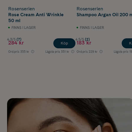
Rosenserien
Rosenserien
Rose Cream Anti Wrinkle
Shampoo Argan Oil 200 m
50 ml
FINNS I LAGER
FINNS I LAGER
4.3/5
(7)
4.5/5
(2)
284 kr
183 kr
Köp
K
Ord.pris
355 kr
Lägsta pris
351 kr
Ord.pris
229 kr
Lägsta pris
1