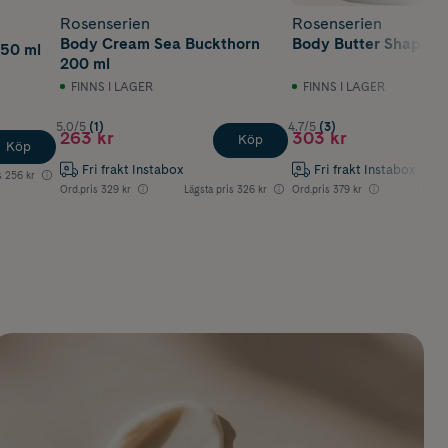
Rosenserien
Rosenserien
Body Cream Sea Buckthorn
Body Butter Shaping
150 ml
200 ml
FINNS I LAGER
FINNS I LAGER
5.0/5
(1)
4.7/5
(3)
263 kr
303 kr
Köp
Köp
Fri frakt Instabox
Fri frakt Instabox
s
256 kr
Ord.pris
329 kr
Lägsta pris
326 kr
Ord.pris
379 kr
Lägsta