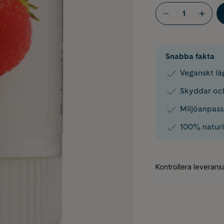
Snabba fakta
Veganskt lä
Skyddar och
Miljöanpass
100% naturli