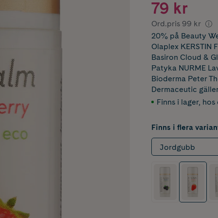
79 kr
Ord.pris
99 kr
20% på Beauty Wee
Olaplex KERSTIN 
Basiron Cloud & 
Patyka NURME Lav
Bioderma Peter 
Dermaceutic
gälle
Finns i lager
,
hos 
Finns i flera varian
Jordgubb