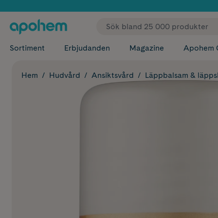
✓ Fri
Sortiment
Erbjudanden
Magazine
Apohem 
Hem
Hudvård
Ansiktsvård
Läppbalsam & läpp