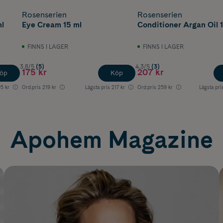
Rosenserien
Rosenserien
l
Eye Cream 15 ml
Conditioner Argan Oil 
FINNS I LAGER
FINNS I LAGER
3.8/5
(5)
4.3/5
(3)
175 kr
207 kr
öp
Köp
95 kr
Ord.pris
219 kr
Lägsta pris
217 kr
Ord.pris
259 kr
Lägsta pri
Apohem Magazine