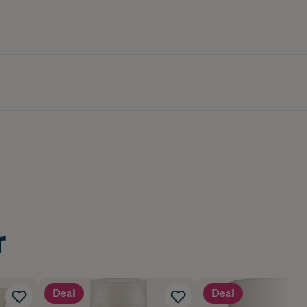
r
Deal
Deal