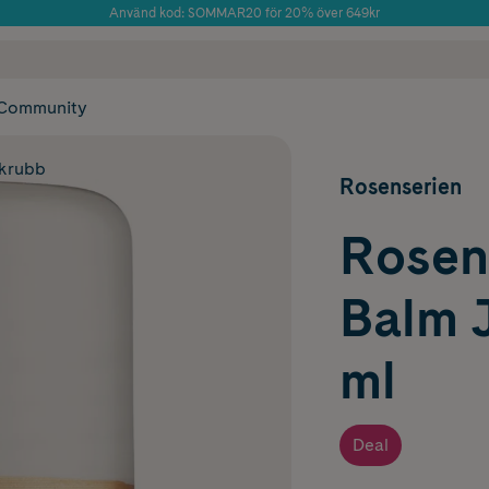
Använd kod: SOMMAR20 för 20% över 649kr
 frakt
✓ Rådgivning från farmaceuter & hudterapeuter
Årets Butik 2025 inom Skönhet
✓ Poäng på alla
Community
skrubb
Rosenserien
Rosen
Balm 
ml
Deal