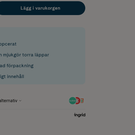
Lägg i varukorgen
ppcerat
 mjukgör torra läppar
ad förpackning
gt innehåll