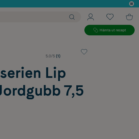
 köp*
Hämta ut recept
5.0/5
(1)
serien Lip
Jordgubb 7,5