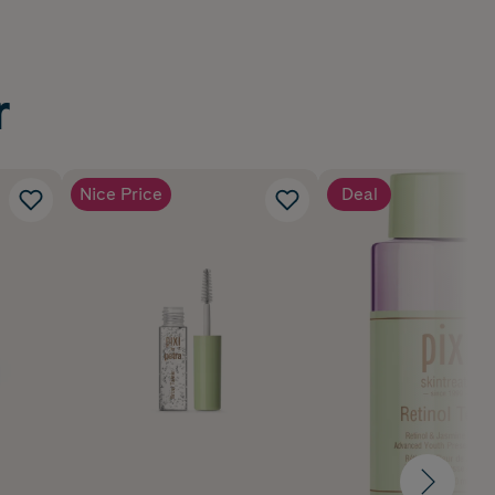
r
Nice Price
Deal