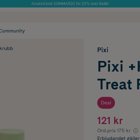
Använd kod: SOMMAR20 för 20% över 649kr
Årets Butik 2025 inom Skönhet
 frakt
✓ Rådgivning från farmaceuter & hudterapeuter
✓ Poäng på alla
Community
skrubb
Pixi
Pixi +
Treat 
Deal
121 kr
Ord.pris
175 kr
Erbjudandet
gälle