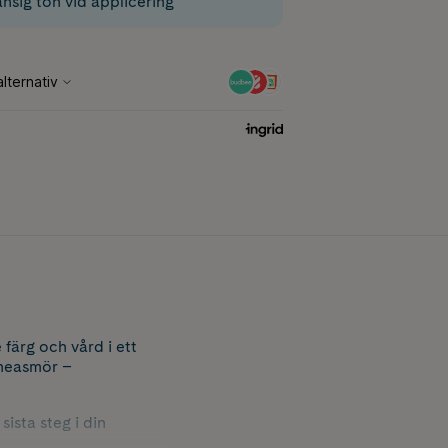
nsig ton vid applicering
färg och vård i ett
sheasmör –
sista steg i din