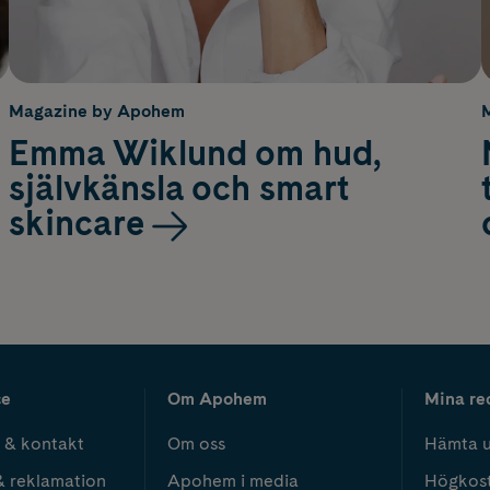
Magazine by Apohem
Emma Wiklund om hud,
självkänsla och smart
skincare
ce
Om Apohem
Mina re
 & kontakt
Om oss
Hämta u
& reklamation
Apohem i media
Högkos