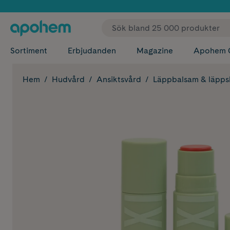
✓ Fri
Sortiment
Erbjudanden
Magazine
Apohem 
Hem
Hudvård
Ansiktsvård
Läppbalsam & läpp