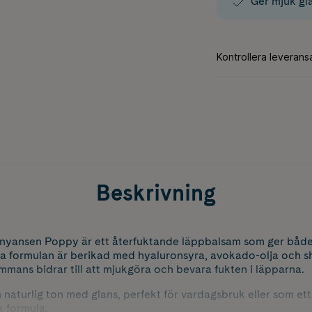
Ger mjuk gla
Beskrivning
i nyansen Poppy är ett återfuktande läppbalsam som ger både 
a formulan är berikad med hyaluronsyra, avokado-olja och 
ammans bidrar till att mjukgöra och bevara fukten i läpparna.
 naturlig ton med glans, perfekt för vardagsbruk eller som ett 
k formula.