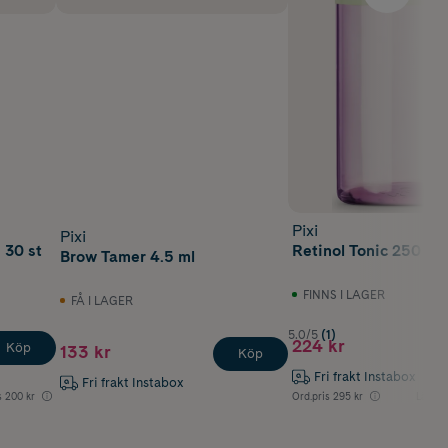
Pixi
Pixi
 30 st
Retinol Tonic 250 ml
Brow Tamer 4.5 ml
FINNS I LAGER
FÅ I LAGER
5.0/5
(1)
224 kr
Köp
133 kr
Köp
Fri frakt Instabox
Fri frakt Instabox
s
200 kr
Ord.pris
295 kr
Lägsta 