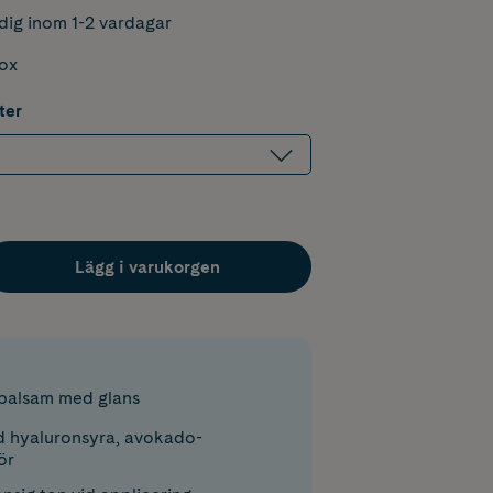
dig inom 1-2 vardagar
box
ter
Lägg i varukorgen
balsam med glans
 hyaluronsyra, avokado-
ör