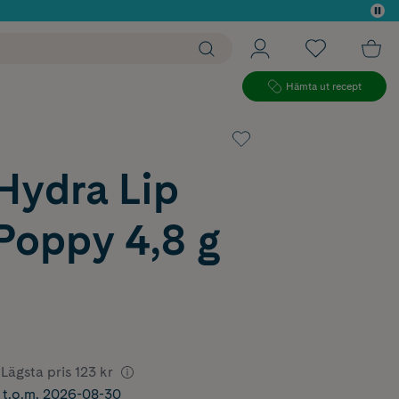
 köp*
Hämta ut recept
Hydra Lip
Poppy 4,8 g
Lägsta pris
123 kr
r t.o.m. 2026-08-30