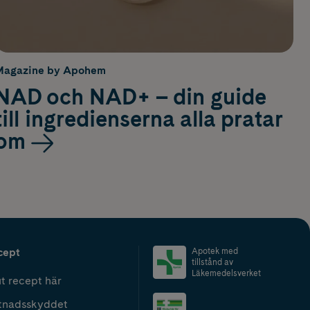
Magazine by Apohem
NAD och NAD+ – din guide
till ingredienserna alla pratar
om
cept
Apotek med
tillstånd av
Läkemedelsverket
t recept här
tnadsskyddet