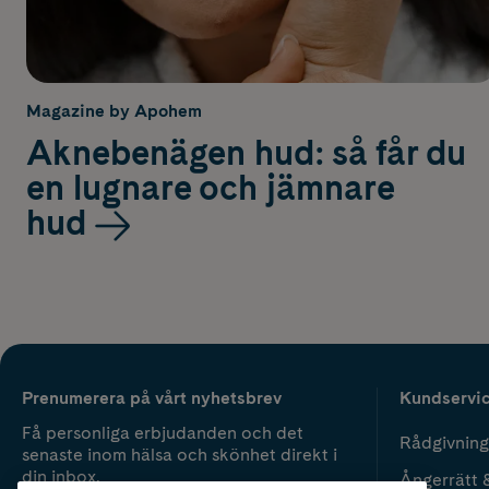
Magazine by Apohem
Aknebenägen hud: så får du
en lugnare och jämnare
hud
Prenumerera på vårt nyhetsbrev
Kundservi
Få personliga erbjudanden och det
Rådgivning
senaste inom hälsa och skönhet direkt i
din inbox.
Ångerrätt 