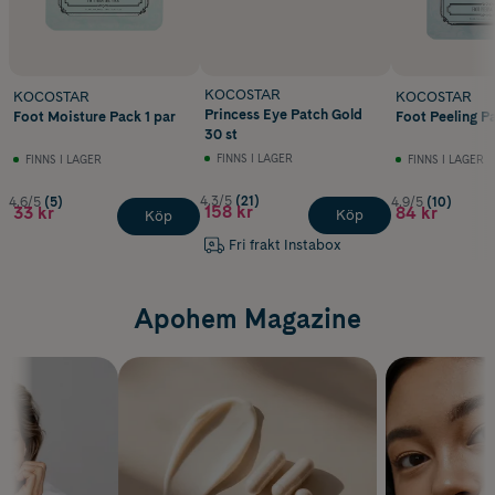
KOCOSTAR
KOCOSTAR
KOCOSTAR
Princess Eye Patch Gold
Foot Moisture Pack 1 par
Foot Peeling Pa
30 st
FINNS I LAGER
FINNS I LAGER
FINNS I LAGER
4.3/5
(21)
4.6/5
(5)
4.9/5
(10)
158 kr
33 kr
84 kr
Köp
Köp
Fri frakt Instabox
Apohem Magazine