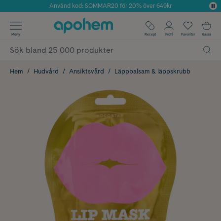
Använd kod: SOMMAR20 för 20% över 649kr
Årets Butik 2025 inom Skönhet
✓ Fri frakt
Meny
Recept
Profil
Favoriter
Kassa
✓ Rådgivning från farmaceuter & hudterapeuter
✓ Poäng på alla köp*
Hem
Hudvård
Ansiktsvård
Läppbalsam & läppskrubb