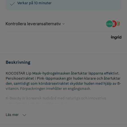
Verkar på 10 minuter
Beskrivning
KOCOSTAR Lip Mask-hydrogelmasken återfuktar läpparna effektivt.
Persikoextraktet i Pink-läppmasken gör huden klarare och återfuktar
den, samtidigt som körsbärsextraktet skyddar huden med hjälp av B-
vitamin. Förpackningen innehåller en engångsmask.
K-Beauty är koreansk hudvård med naturliga och innovativa
ingredienser som ger snabba resultat.
Läs mer