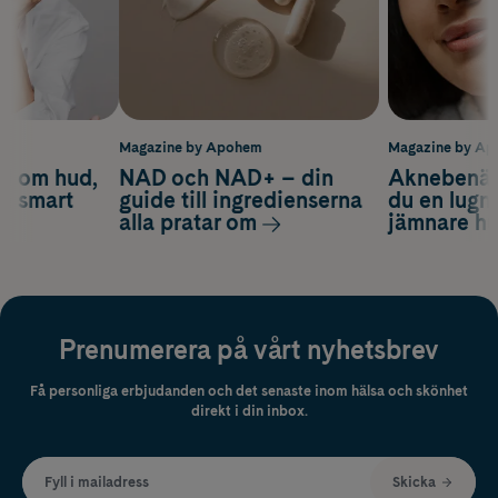
m
Magazine by Apohem
Magazine by A
d om hud,
NAD och NAD+ – din
Aknebenäge
ch smart
guide till ingredienserna
du en lugn
alla pratar om
jämnare h
Prenumerera på vårt nyhetsbrev
Få personliga erbjudanden och det senaste inom hälsa och skönhet
direkt i din inbox.
Fyll i mailadress
Skicka