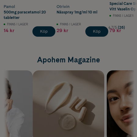
Special Care 
Pamol
Otrivin
Vitt Vaselin O
500mg paracetamol 20
Nässpray 1mg/ml 10 ml
100 ml
FINNS I LAGER
tabletter
FINNS I LAGER
FINNS I LAGER
4.7/5
(26)
14 kr
29 kr
79 kr
Köp
Köp
Apohem Magazine