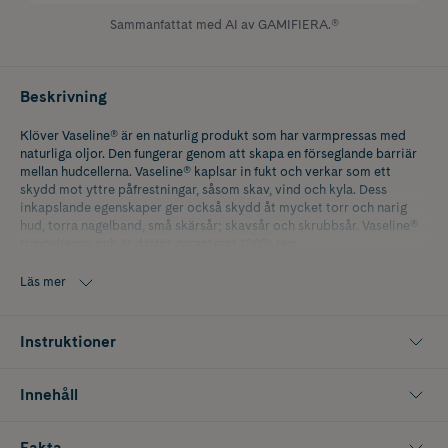
Sammanfattat med AI av GAMIFIERA.®
Beskrivning
Klöver Vaseline® är en naturlig produkt som har varmpressas med
naturliga oljor. Den fungerar genom att skapa en förseglande barriär
mellan hudcellerna. Vaseline® kaplsar in fukt och verkar som ett
skydd mot yttre påfrestningar, såsom skav, vind och kyla. Dess
inkapslande egenskaper ger också skydd åt mycket torr och narig
hud, torra nagelband, små skärsår; skavsår och skrubbsår. Vaseline®
trippelrenas och är därför garanterat 100% ren.
Läs mer
Instruktioner
Innehåll
Fakta