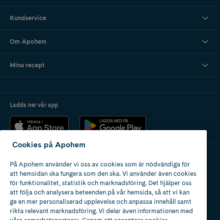
Kundservice
Om Apohem
Mina recept
Ladda ner vår app
Cookies på Apohem
På Apohem använder vi oss av cookies som är nödvändiga för
Apotek med tillstånd
att hemsidan ska fungera som den ska. Vi använder även cookies
av Läkemedelsverket
för funktionalitet, statistik och marknadsföring. Det hjälper oss
att följa och analysera beteenden på vår hemsida, så att vi kan
ge en mer personaliserad upplevelse och anpassa innehåll samt
rikta relevant marknadsföring. Vi delar även informationen med
våra samarbetspartners. Genom att acceptera cookies