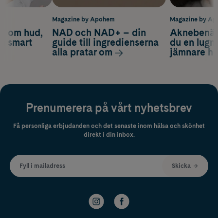
m
Magazine by Apohem
Magazine by A
d om hud,
NAD och NAD+ – din
Aknebenäge
ch smart
guide till ingredienserna
du en lugn
alla pratar om
jämnare h
Prenumerera på vårt nyhetsbrev
Få personliga erbjudanden och det senaste inom hälsa och skönhet
direkt i din inbox.
Fyll i mailadress
Skicka