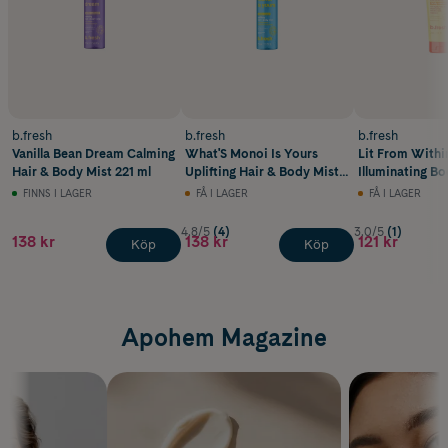
b.fresh
b.fresh
b.fresh
Vanilla Bean Dream Calming
What'S Monoi Is Yours
Lit From Withi
Hair & Body Mist 221 ml
Uplifting Hair & Body Mist
Illuminating B
221 ml
236 ml
FINNS I LAGER
FÅ I LAGER
FÅ I LAGER
4.8/5
(4)
3.0/5
(1)
138 kr
138 kr
121 kr
Köp
Köp
Apohem Magazine