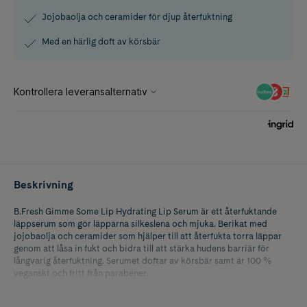
Jojobaolja och ceramider för djup återfuktning
Med en härlig doft av körsbär
Beskrivning
B.Fresh Gimme Some Lip Hydrating Lip Serum är ett återfuktande
läppserum som gör läpparna silkeslena och mjuka. Berikat med
jojobaolja och ceramider som hjälper till att återfukta torra läppar
genom att låsa in fukt och bidra till att stärka hudens barriär för
långvarig återfuktning. Serumet doftar av körsbär samt är 100 %
veganskt och fritt från parabener.
Storlek: 15 ml