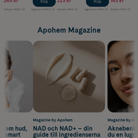
263 kr
223 kr
143 kr
Köp
Köp
Ord.pris
329 kr
Lägsta pris
326 kr
Ord.pris
279 kr
Lägsta pris
276 kr
Ord.pris
179 kr
Apohem Magazine
m
Magazine by Apohem
Magazine by A
d om hud,
NAD och NAD+ – din
Aknebenäge
ch smart
guide till ingredienserna
du en lugn