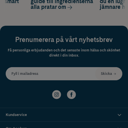
ch smart
guide till ingredienserna
du en lugn
alla pratar om
jämnare h
Prenumerera på vårt nyhetsbrev
Få personliga erbjudanden och det senaste inom hälsa och skönhet
direkt i din inbox.
Fyll i mailadress
Skicka
Kundservice