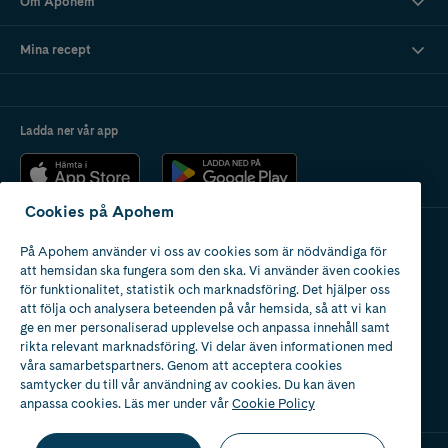
Om Apohem
Mina recept
Ladda ner vår app
Cookies på Apohem
På Apohem använder vi oss av cookies som är nödvändiga för
Apotek med tillstånd
att hemsidan ska fungera som den ska. Vi använder även cookies
av Läkemedelsverket
för funktionalitet, statistik och marknadsföring. Det hjälper oss
att följa och analysera beteenden på vår hemsida, så att vi kan
ge en mer personaliserad upplevelse och anpassa innehåll samt
rikta relevant marknadsföring. Vi delar även informationen med
våra samarbetspartners. Genom att acceptera cookies
samtycker du till vår användning av cookies. Du kan även
2024
anpassa cookies. Läs mer under vår
Cookie Policy