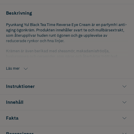
Beskrivning
Pyunkang Yul Black Tea Time Reverse Eye Cream är en parfymfri anti-
aging ögonkräm. Produkten innehåller svart te och mullbärsextrakt,
som återupplivar huden runt ögonen och ge upplevelse av
reducerade rynkor och fina linjer.
Krämen är även berikad med sheasmör, makadamiafröolja,
hyaluronsyra och ceramider, som närar och återfuktar trött hud.
Produkten levereras i en lyxig svart förpackning dekorerad med ett
Läs mer
silverfärgat landskap.
Användning: Applicera en liten mängd ögonkräm och klappa
Instruktioner
försiktigt in runt ögonområdet, undvik att gnugga. Använd morgon
och kväll som sista steget i din hudvårdsrutin för bästa resultat.
Innehåll
Storlek: 25 ml
K-Beauty är koreansk hudvård med naturliga och innovativa
Fakta
ingredienser som ger snabba resultat.
Recensioner