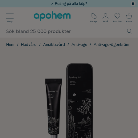
✓ Poäng på alla köp*
✓ Rådgivning från farmaceuter & hudterapeuter
Använd kod: SOMMAR20 för 20% över 649kr
Årets Butik 2025 inom Skönhet
✓ Fri frakt
Meny
Recept
Profil
Favoriter
Kassa
Hem
Hudvård
Ansiktsvård
Anti-age
Anti-age-ögonkräm