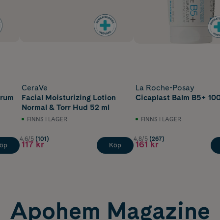
CeraVe
La Roche-Posay
erum
Facial Moisturizing Lotion
Cicaplast Balm B5+ 100
Normal & Torr Hud 52 ml
FINNS I LAGER
FINNS I LAGER
4.6/5
(101)
4.8/5
(267)
117 kr
161 kr
öp
Köp
Apohem Magazine