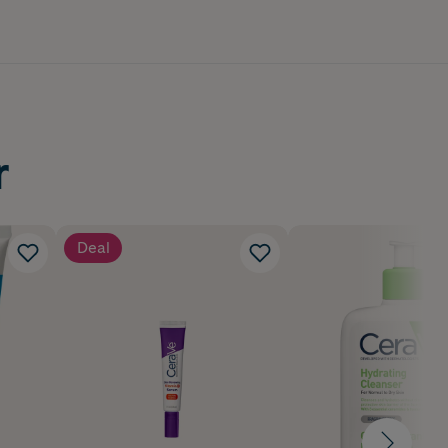
r
Deal