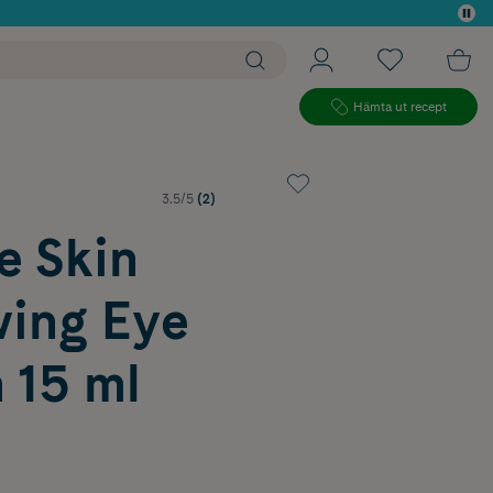
 köp*
Hämta ut recept
3.5/5
(2)
e Skin
ing Eye
 15 ml