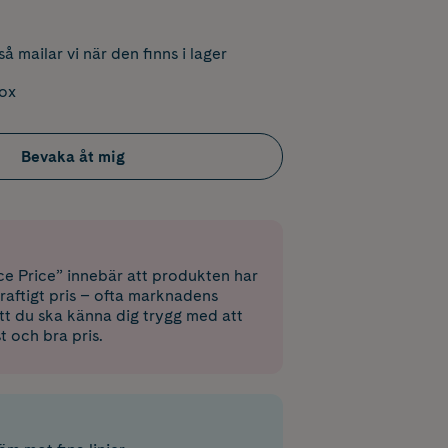
å mailar vi när den finns i lager
box
Bevaka åt mig
e Price” innebär att produkten har
raftigt pris – ofta marknadens
 att du ska känna dig trygg med att
st och bra pris.