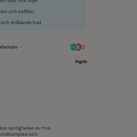
m mot fina linjer
ex och koffein
 och strålande hud
ar synligheten av fina
peptidkomplex och