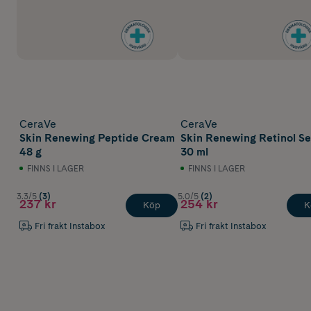
CeraVe
CeraVe
Skin Renewing Peptide Cream
Skin Renewing Retinol S
48 g
30 ml
FINNS I LAGER
FINNS I LAGER
3.3/5
(3)
5.0/5
(2)
237 kr
254 kr
Köp
K
Fri frakt Instabox
Fri frakt Instabox