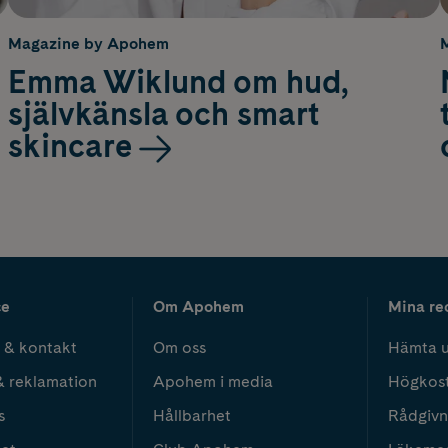
Magazine by Apohem
Emma Wiklund om hud,
självkänsla och smart
skincare
ce
Om Apohem
Mina re
 & kontakt
Om oss
Hämta u
& reklamation
Apohem i media
Högkos
s
Hållbarhet
Rådgivn