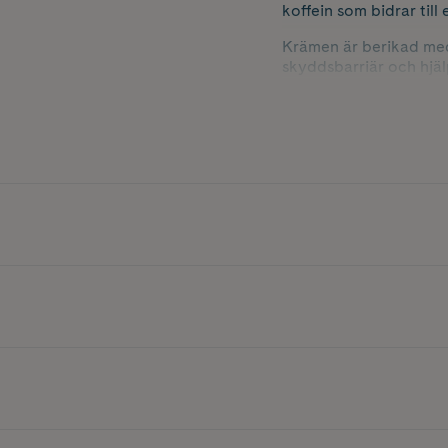
koffein som bidrar till
Krämen är berikad med
skyddsbarriär och hjäl
täpper inte till porerna
Innehåller 15 ml.