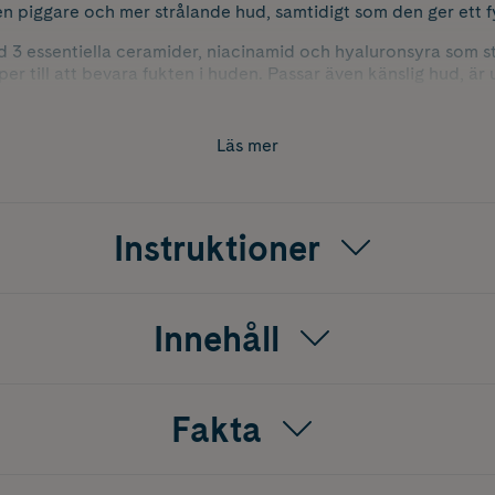
 en piggare och mer strålande hud, samtidigt som den ger ett fy
 3 essentiella ceramider, niacinamid och hyaluronsyra som s
per till att bevara fukten i huden. Passar även känslig hud, ä
.
Läs mer
Instruktioner
Innehåll
Fakta