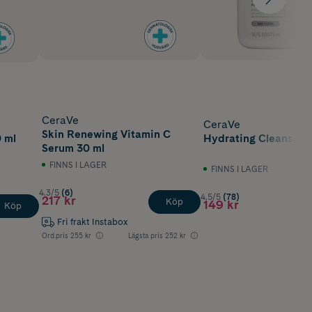
CeraVe
CeraVe
Skin Renewing Vitamin C
 ml
Hydrating Cleanser 
Serum 30 ml
FINNS I LAGER
FINNS I LAGER
4.3/5
(6)
4.5/5
(78)
217 kr
Köp
149 kr
Köp
Fri frakt Instabox
Ord.pris
255 kr
Lägsta pris
252 kr