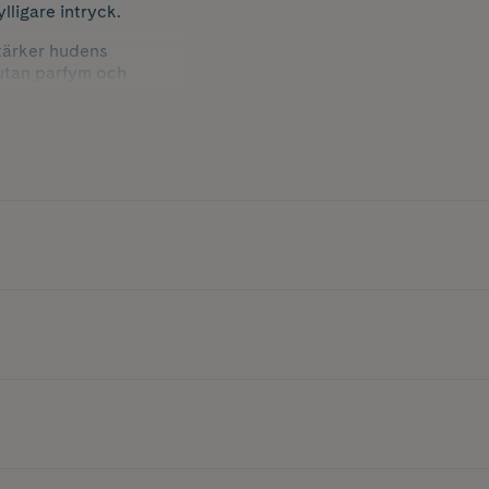
lligare intryck.
tärker hudens
r utan parfym och