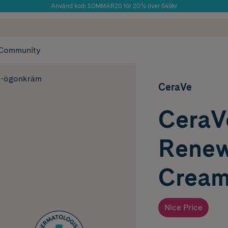
Använd kod: SOMMAR20 för 20% över 649kr
Årets Butik 2025 inom Skönhet
 frakt
✓ Rådgivning från farmaceuter & hudterapeuter
✓ Poäng på alla
Community
e-ögonkräm
CeraVe
CeraV
Renew
Cream
Nice Price