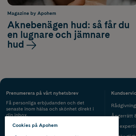
Magazine by Apohem
Aknebenägen hud: så får du
en lugnare och jämnare
hud
Prenumerera på vårt nyhetsbrev
Kundservi
Få personliga erbjudanden och det
Rådgivning
senaste inom hälsa och skönhet direkt i
din inbox.
Ångerrätt 
Cookies på Apohem
Vår experti
Fyll i mailadress
Skicka