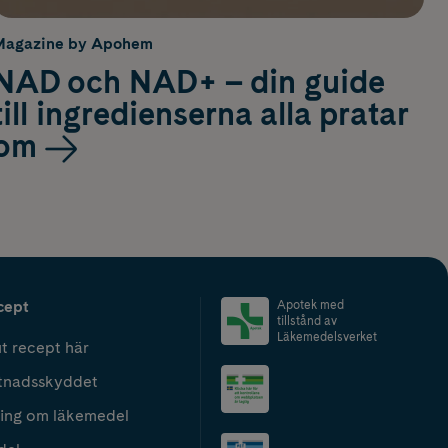
Magazine by Apohem
NAD och NAD+ – din guide
till ingredienserna alla pratar
om
cept
Apotek med
tillstånd av
Läkemedelsverket
t recept här
tnadsskyddet
ing om läkemedel