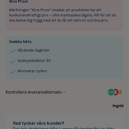
Nice Price!
Märkningen “Nice Price” innebär att produkten har ett
konkurrenskraftigt pris – ofta marknadens lägsta. Allt för att du
ska känna dig trygg med att du får ett rättvist och bra pris.
Snabba fakta
Vårdande dagkräm
Solskyddsfaktor 30
Minimerar rynkor
Vad tycker våra kunder?
Den här dagkrämen från Lumene får beröm för sin lätta