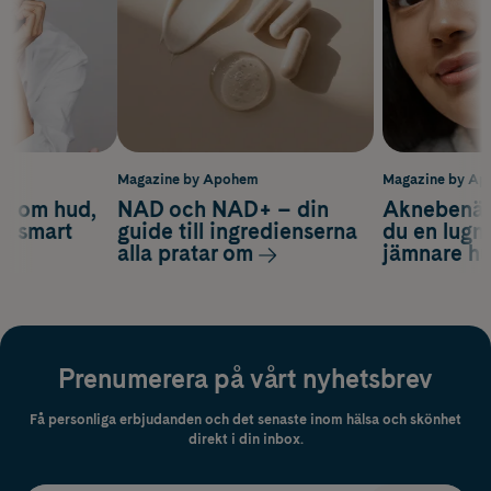
m
Magazine by Apohem
Magazine by A
d om hud,
NAD och NAD+ – din
Aknebenäge
ch smart
guide till ingredienserna
du en lugn
alla pratar om
jämnare h
Prenumerera på vårt nyhetsbrev
Få personliga erbjudanden och det senaste inom hälsa och skönhet
direkt i din inbox.