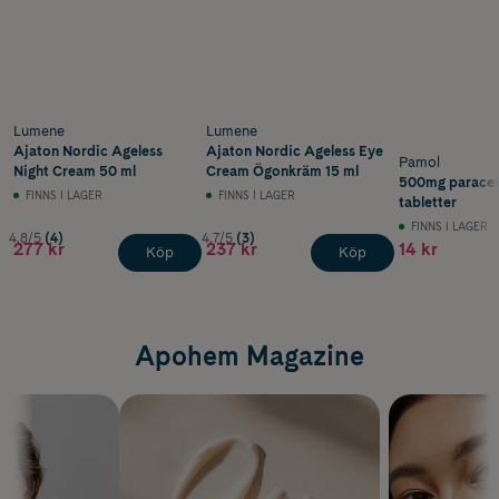
Lumene
Lumene
Ajaton Nordic Ageless
Ajaton Nordic Ageless Eye
Pamol
Night Cream 50 ml
Cream Ögonkräm 15 ml
500mg paracet
FINNS I LAGER
FINNS I LAGER
tabletter
FINNS I LAGER
4.8/5
(4)
4.7/5
(3)
277 kr
237 kr
14 kr
Köp
Köp
Apohem Magazine