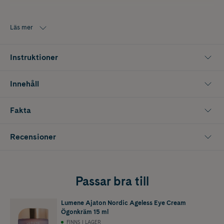
Krämen gör dessutom att fina linjer och rynkor blir mindre
framträdande. Med SPF 30 som ger huden ett skydd mot solens UVA-
Läs mer
och UVB-strålar.
Instruktioner
Innehåll
Fakta
Recensioner
Passar bra till
Lumene Ajaton Nordic Ageless Eye Cream
Ögonkräm 15 ml
FINNS I LAGER