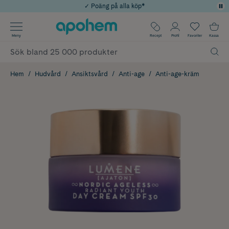
✓ Poäng på alla köp*
✓ Rådgivning från farmaceuter & hudterapeuter
Använd kod: SOMMAR20 för 20% över 649kr
Årets Butik 2025 inom Skönhet
✓ Fri frakt
Meny
Recept
Profil
Favoriter
Kassa
Hem
Hudvård
Ansiktsvård
Anti-age
Anti-age-kräm