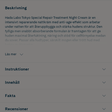
Beskrivning
Hada Labo Tokyo Special Repair Treatment Night Cream är en
intensivt reparerande nattkräm med anti-age-effekt som arbetar
under natten för att återuppbygga och stärka hudens struktur. Den
fylliga men snabbt absorberande formulan är framtagen för att ge
huden maximal återfuktning, näring och stöd för cellförnyelse medan
du sover. Passar alla hudtyper, särskilt mogen eller trött hud med
behov av förnyelse.
Super Hyaluronic Acid återfuktar huden på djupet och bidrar till att
Läs mer
bevara hudens smidighet och mjukhet, medan LOCK-in-MOIST-
teknologin ser till att fukten kapslas in och hålls kvar i huden under
hela natten. Tillsammans arbetar ingredienserna för att reducera
Instruktioner
intrycket av fina linjer och djupare rynkor, samtidigt som
hudbarriären stärks och huden får en jämnare, mer utvilad och
strålande look morgonen efter.
Innehåll
Innehåller 50 ml.
Fakta
Hur används Hada Labo Tokyo Special Repair Treatment Night
Recensioner
Cream?