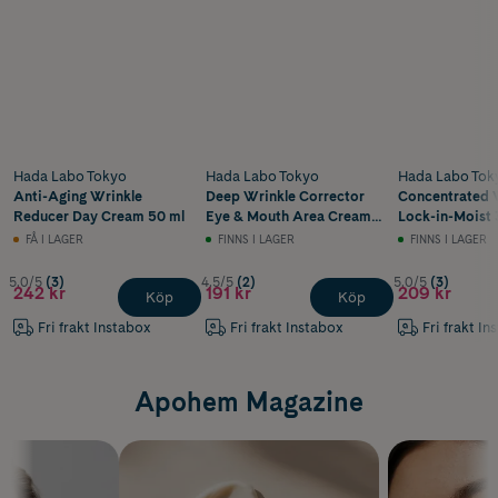
Hada Labo Tokyo
Hada Labo Tokyo
Hada Labo Tok
Anti-Aging Wrinkle
Deep Wrinkle Corrector
Concentrated 
Reducer Day Cream 50 ml
Eye & Mouth Area Cream
Lock-in-Moist 
15 ml
FÅ I LAGER
FINNS I LAGER
FINNS I LAGER
5.0/5
(3)
4.5/5
(2)
5.0/5
(3)
242 kr
191 kr
209 kr
Köp
Köp
Fri frakt Instabox
Fri frakt Instabox
Fri frakt In
Apohem Magazine