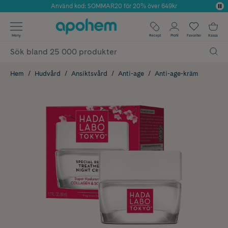
Använd kod: SOMMAR20 för 20% över 649kr
Årets Butik 2025 inom Skönhet
✓ Fri frakt
Meny
Recept
Profil
Favoriter
Kassa
✓ Rådgivning från farmaceuter & hudterapeuter
✓ Poäng på alla köp*
Hem
Hudvård
Ansiktsvård
Anti-age
Anti-age-kräm