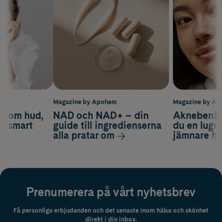
m
Magazine by Apohem
Magazine by A
d om hud,
NAD och NAD+ – din
Aknebenäge
ch smart
guide till ingredienserna
du en lugn
alla pratar om
jämnare h
Prenumerera på vårt nyhetsbrev
Få personliga erbjudanden och det senaste inom hälsa och skönhet
direkt i din inbox.