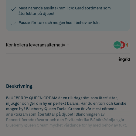
Mest närande ansiktskräm i c/c Gerd sortiment som
återfuktar på djupet
Passar för torr och mogen hud i behov av fukt
Beskrivning
BLUEBERRY QUEEN CREAM är en rik dagkräm som återfuktar,
mjukgör och ger din hy en perfekt balans. Har du en torr och kanske
mogen hy? Blueberry Queen Facial Cream är vår mest närande
ansiktskräm som återfuktar på djupet! Blandningaen av
Ecocertifierade råvaror och den E-vitaminrika Blåbärsfröoljan gör
Blueberry Queen Cream mycket vårdande för hy med behov av fukt.