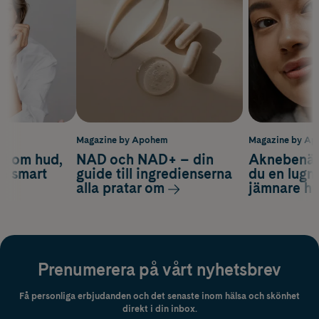
m
Magazine by Apohem
Magazine by A
d om hud,
NAD och NAD+ – din
Aknebenäge
ch smart
guide till ingredienserna
du en lugn
alla pratar om
jämnare h
Prenumerera på vårt nyhetsbrev
Få personliga erbjudanden och det senaste inom hälsa och skönhet
direkt i din inbox.