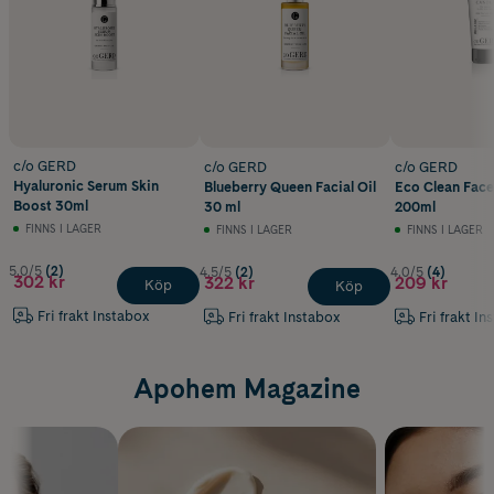
c/o GERD
c/o GERD
c/o GERD
Hyaluronic Serum Skin
Blueberry Queen Facial Oil
Eco Clean Face
Boost 30ml
30 ml
200ml
FINNS I LAGER
FINNS I LAGER
FINNS I LAGER
5.0/5
(2)
4.5/5
(2)
4.0/5
(4)
302 kr
322 kr
209 kr
Köp
Köp
Fri frakt Instabox
Fri frakt Instabox
Fri frakt In
Apohem Magazine