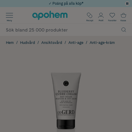
✓ Poäng på alla köp*
✓ Rådgivning från farmaceuter & hudterapeuter
Använd kod: SOMMAR20 för 20% över 649kr
Årets Butik 2025 inom Skönhet
✓ Fri frakt
Meny
Recept
Profil
Favoriter
Kassa
Hem
Hudvård
Ansiktsvård
Anti-age
Anti-age-kräm