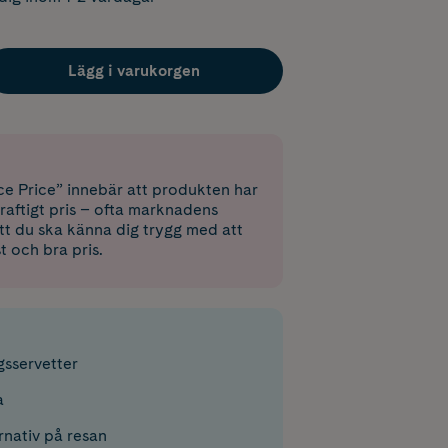
Lägg i varukorgen
e Price” innebär att produkten har
raftigt pris – ofta marknadens
 att du ska känna dig trygg med att
st och bra pris.
sservetter
a
rnativ på resan