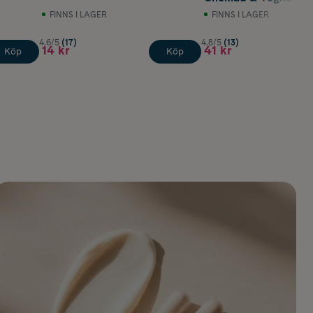
FINNS I LAGER
FINNS I LAGER
4.6/5
(17)
4.8/5
(13)
14 kr
41 kr
Köp
Köp