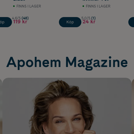
FINNS I LAGER
FINNS I LAGER
4.6/5
(48)
5.0/5
(1)
119 kr
24 kr
öp
Köp
Apohem Magazine