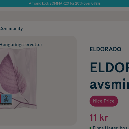
Använd kod: SOMMAR20 för 20% över 649kr
Årets Butik 2025 inom Skönhet
 frakt
✓ Rådgivning från farmaceuter & hudterapeuter
✓ Poäng på alla
Community
Rengöringsservetter
ELDORADO
ELDO
avsmi
Nice Price
11 kr
Finns i lager
,
hos 