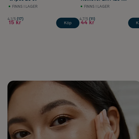
FINNS I LAGER
FINNS I LAGER
4.1/5
(17)
4.7/5
(11)
15 kr
44 kr
Köp
K