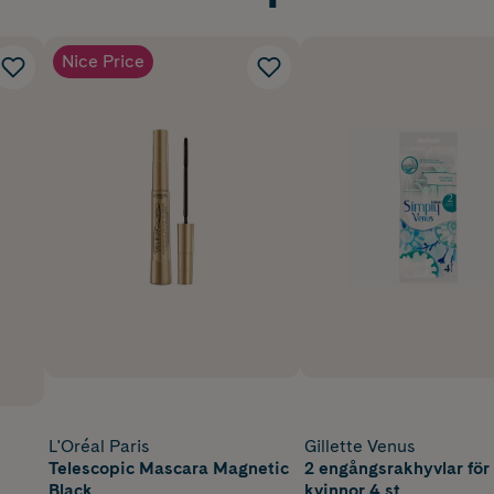
Nice Price
L'Oréal Paris
Gillette Venus
Telescopic Mascara Magnetic
2 engångsrakhyvlar för
Black
kvinnor 4 st