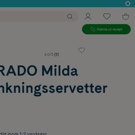
 köp*
Hämta ut recept
4.0/5
(1)
RADO Milda
nkningsservetter
dig inom 1-2 vardagar