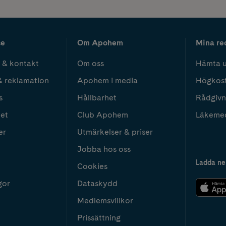
ce
Om Apohem
Mina re
 & kontakt
Om oss
Hämta u
& reklamation
Apohem i media
Högkos
s
Hållbarhet
Rådgivn
het
Club Apohem
Läkeme
er
Utmärkelser & priser
Jobba hos oss
Ladda ne
Cookies
gor
Dataskydd
Medlemsvillkor
Prissättning