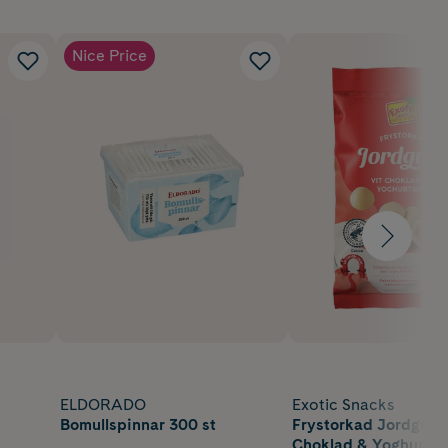
Nice Price
ELDORADO
Exotic Snacks
Bomullspinnar 300 st
Frystorkad Jordgubb
Choklad & Yoghurt 1