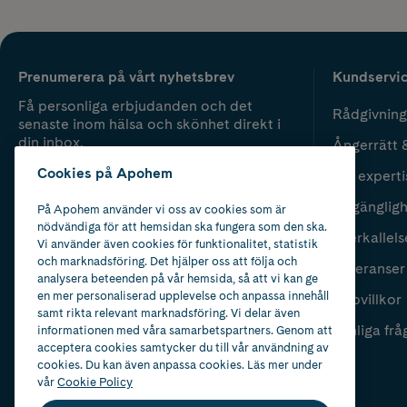
Prenumerera på vårt nyhetsbrev
Kundservi
Få personliga erbjudanden och det
Rådgivning
senaste inom hälsa och skönhet direkt i
din inbox.
Ångerrätt 
Cookies på Apohem
Vår experti
Fyll i mailadress
Skicka
Tillgänglig
På Apohem använder vi oss av cookies som är
nödvändiga för att hemsidan ska fungera som den ska.
Återkallels
Vi använder även cookies för funktionalitet, statistik
och marknadsföring. Det hjälper oss att följa och
Leveranser
analysera beteenden på vår hemsida, så att vi kan ge
en mer personaliserad upplevelse och anpassa innehåll
Köpvillkor
samt rikta relevant marknadsföring. Vi delar även
Vanliga frå
informationen med våra samarbetspartners. Genom att
acceptera cookies samtycker du till vår användning av
cookies. Du kan även anpassa cookies. Läs mer under
vår
Cookie Policy