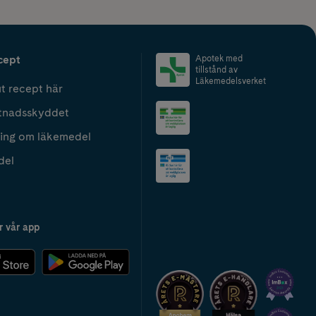
cept
Apotek med
tillstånd av
Läkemedelsverket
t recept här
tnadsskyddet
ing om läkemedel
del
r vår app