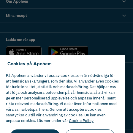
Om Apohem
Mina recept
Ladda ner vår app
Cookies på Apohem
På Apohem använder vi oss av cookies som är nödvändiga för
Apotek med tillstånd
att hemsidan ska fungera som den ska. Vi använder även cookies
av Läkemedelsverket
för funktionalitet, statistik och marknadsföring. Det hjälper oss
att följa och analysera beteenden på vår hemsida, så att vi kan
ge en mer personaliserad upplevelse och anpassa innehåll samt
rikta relevant marknadsföring. Vi delar även informationen med
våra samarbetspartners. Genom att acceptera cookies
samtycker du till vår användning av cookies. Du kan även
2024
anpassa cookies. Läs mer under vår
Cookie Policy