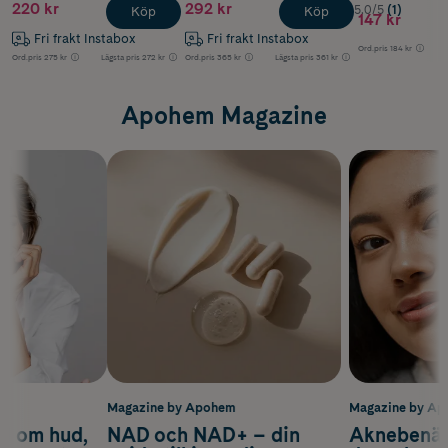
220 kr
292 kr
5.0/5
(1)
Köp
Köp
147 kr
Fri frakt Instabox
Fri frakt Instabox
Ord.pris
184 kr
Ord.pris
275 kr
Lägsta pris
272 kr
Ord.pris
365 kr
Lägsta pris
361 kr
Apohem Magazine
m
Magazine by Apohem
Magazine by A
d om hud,
NAD och NAD+ – din
Aknebenäge