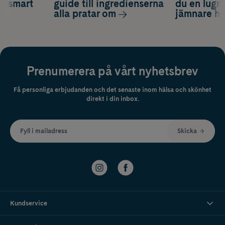
ch smart
guide till ingredienserna
du en lugn
alla pratar om
jämnare h
Prenumerera på vårt nyhetsbrev
Få personliga erbjudanden och det senaste inom hälsa och skönhet
direkt i din inbox.
Fyll i mailadress
Skicka
Kundservice