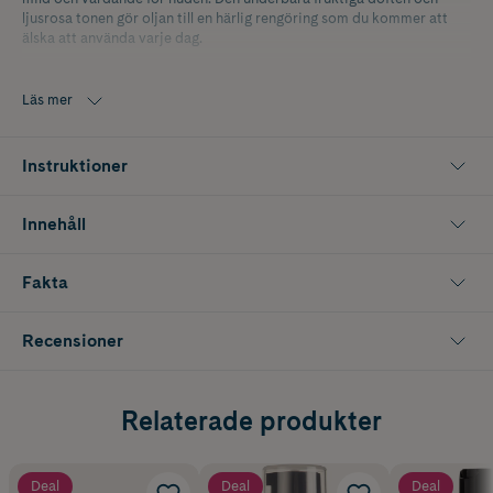
ljusrosa tonen gör oljan till en härlig rengöring som du kommer att
älska att använda varje dag.
Läs mer
Instruktioner
Innehåll
Fakta
Recensioner
Relaterade produkter
Deal
Deal
Deal