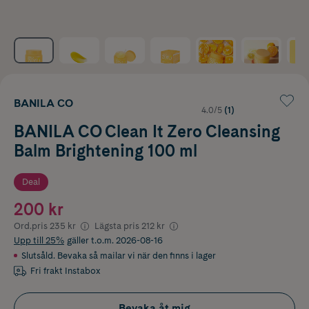
BANILA CO
4.0/5
(1)
BANILA CO Clean It Zero Cleansing
Balm Brightening 100 ml
Deal
200 kr
Ord.pris
235 kr
Lägsta pris
212 kr
Upp till 25%
gäller t.o.m. 2026-08-16
Slutsåld. Bevaka så mailar vi när den finns i lager
Fri frakt Instabox
Bevaka åt mig