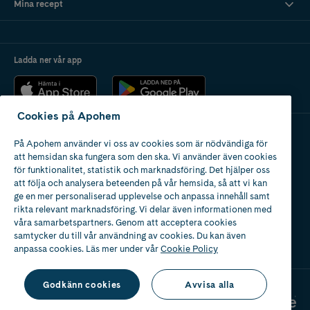
Mina recept
Ladda ner vår app
Cookies på Apohem
På Apohem använder vi oss av cookies som är nödvändiga för
Apotek med tillstånd
att hemsidan ska fungera som den ska. Vi använder även cookies
av Läkemedelsverket
för funktionalitet, statistik och marknadsföring. Det hjälper oss
att följa och analysera beteenden på vår hemsida, så att vi kan
ge en mer personaliserad upplevelse och anpassa innehåll samt
rikta relevant marknadsföring. Vi delar även informationen med
våra samarbetspartners. Genom att acceptera cookies
samtycker du till vår användning av cookies. Du kan även
2024
anpassa cookies. Läs mer under vår
Cookie Policy
Godkänn cookies
Avvisa alla