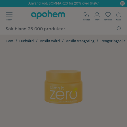
Använd kod: SOMMAR20 för 20% över 649kr
Årets Butik 2025 inom Skönhet
✓ Fri frakt
Meny
Recept
Profil
Favoriter
Kassa
✓ Rådgivning från farmaceuter & hudterapeuter
✓ Poäng på alla köp*
Hem
Hudvård
Ansiktsvård
Ansiktsrengöring
Rengöringsolja