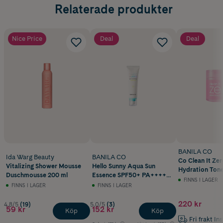
Relaterade produkter
Nice Price
Deal
Deal
BANILA CO
Ida Warg Beauty
BANILA CO
Co Clean It Zer
Vitalizing Shower Mousse
Hello Sunny Aqua Sun
Hydration Ton
Duschmousse 200 ml
Essence SPF50+ PA++++
235 ml
FINNS I LAGER
50 ml
FINNS I LAGER
FINNS I LAGER
220 kr
4.8/5
(19)
5.0/5
(3)
59 kr
152 kr
Köp
Köp
Fri frakt In