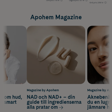
Ord.pris
179 kr
Lägsta pris
157 kr
Ord.pris
259 kr
Apohem Magazine
m
Magazine by Apohem
Magazine by A
d om hud,
NAD och NAD+ – din
Aknebenäge
ch smart
guide till ingredienserna
du en lugn
alla pratar om
jämnare h