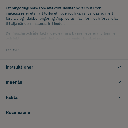
Ett rengöringsbalm som effektivt smälter bort smuts och
makeuprester utan att torka ut huden och kan användas som ett
första steg i dubbelrengöring. Appliceras i fast form och förvandlas
till olja när den masseras in i huden.
Det fräscha och återfuktande cleansing balmet levererar vitaminer
och fukt in i huden, samtidigt som den rengör. Berikad med
Mandarin-C ™ som innehåller mandarin peel-olja och vitaminer för
att ge en klar hudton och strålande lyster efter rengöring.
Läs mer
K-Beauty är koreansk hudvård med naturliga och innovativa
ingredienser som ger snabba resultat.
Instruktioner
Innehåll
Fakta
Recensioner