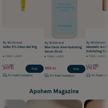
By Wishtrend
By Wishtrend
By Wishtrend
Sulfur 3% Clean Gel 30g
Mandelic Acid 
Blue Oasis Aloe Hydrating
Exfoliating Ton
Serum 30 ml
FINNS I LAGER
FINNS I LAGER
FINNS I LAGER
4.7/5
(6)
4.8/5
(10)
203 kr
212 kr
369 kr
Köp
Köp
Fri frakt Instabox
Fri frakt In
Fri frakt Instabox
Apohem Magazine