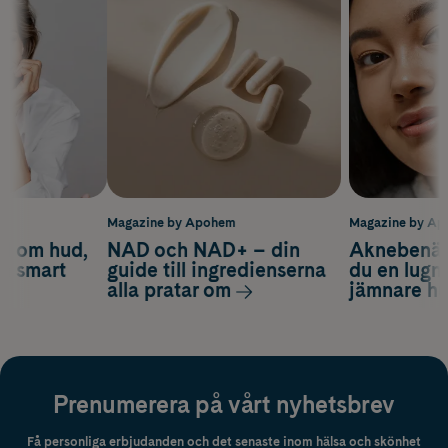
m
Magazine by Apohem
Magazine by A
d om hud,
NAD och NAD+ – din
Aknebenäge
ch smart
guide till ingredienserna
du en lugn
alla pratar om
jämnare h
Prenumerera på vårt nyhetsbrev
Få personliga erbjudanden och det senaste inom hälsa och skönhet