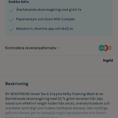
Snabba fakta
Återfuktande skumrengöring med grönt te
Papainenzym och Grain Milk Complex
Massera in, skumma upp och skölj av
Beskrivning
BY WISHTREND Green Tea & Enzyme Milky Foaming Wash är en
återfuktande skumrengöring med 52 % grönt tevatten från Jeju
Island som effektivt rengör huden från smuts, överskottssebum och
orenheter samtidigt som hudens fuktbalans bevaras. Den mjölkiga
gelkonsistensen ger en behaglig rengöringsupplevelse och lämnar
huden mjuk, fräsch och återfuktad.