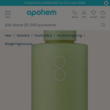
Använd kod: SOMMAR20 för 20% över 649kr
Årets Butik 2025 inom Skönhet
✓ Fri frakt
Meny
Recept
Profil
Favoriter
Kassa
✓ Rådgivning från farmaceuter & hudterapeuter
✓ Poäng på alla köp*
Hem
Hudvård
Ansiktsvård
Ansiktsrengöring
Rengöringsmousse