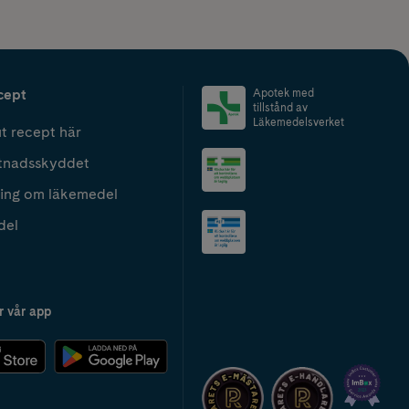
cept
Apotek med
tillstånd av
Läkemedelsverket
t recept här
tnadsskyddet
ing om läkemedel
del
r vår app