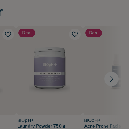
r
Deal
Deal
BIOpH+
BIOpH+
Laundry Powder 750 g
Acne Prone Facial Mo