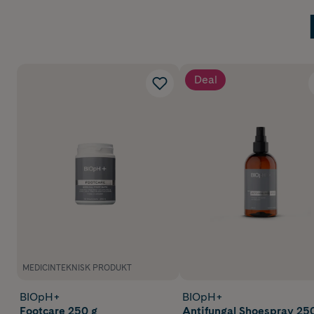
Deal
MEDICINTEKNISK PRODUKT
BIOpH+
BIOpH+
Footcare 250 g
Antifungal Shoespray 25