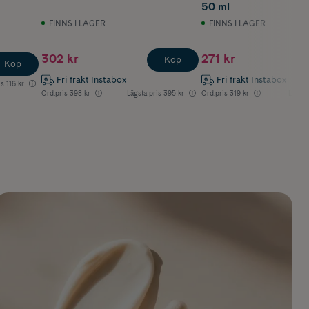
50 ml
FINNS I LAGER
FINNS I LAGER
302 kr
271 kr
Köp
Köp
Fri frakt Instabox
Fri frakt Instabox
is
116 kr
Ord.pris
398 kr
Lägsta pris
395 kr
Ord.pris
319 kr
Lägsta