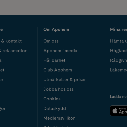
ce
Om Apohem
Mina re
 & kontakt
Om oss
Hämta u
& reklamation
Apohem i media
Högkos
s
Hållbarhet
Rådgivn
het
Club Apohem
Läkeme
er
Utmärkelser & priser
Jobba hos oss
Ladda ne
Cookies
gor
Dataskydd
Medlemsvillkor