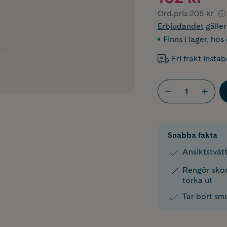
Ord.pris
205 kr
Erbjudandet
gälle
Finns i lager
,
hos 
Fri frakt Insta
Snabba fakta
Ansiktstvät
Rengör skon
torka ut
Tar bort smu