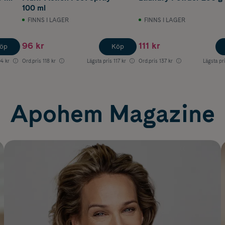
100 ml
FINNS I LAGER
FINNS I LAGER
96 kr
111 kr
öp
Köp
4 kr
Ord.pris
118 kr
Lägsta pris
117 kr
Ord.pris
137 kr
Lägsta pr
Apohem Magazine