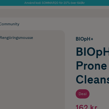
Använd kod: SOMMAR20 för 20% över 649kr
Årets Butik 2025 inom Skönhet
 frakt
✓ Rådgivning från farmaceuter & hudterapeuter
✓ Poäng på alla
Community
Rengöringsmousse
BIOpH+
BIOpH
Prone 
Clean
Deal
162 kr