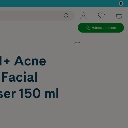
 köp*
Hämta ut recept
+ Acne
Facial
ser 150 ml