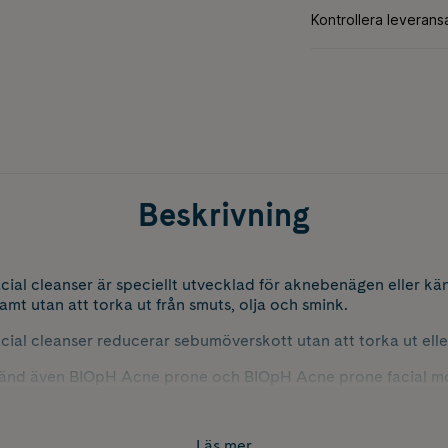
Beskrivning
al cleanser är speciellt utvecklad för aknebenägen eller kän
t utan att torka ut från smuts, olja och smink.
al cleanser reducerar sebumöverskott utan att torka ut eller 
nvänd även BIOpH Acne prone och BIOpH Acne prone facial moi
Läs mer