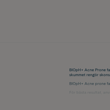
BIOpH+ Acne Prone faci
skummet rengör skonsam
BIOpH+ Acne prone faci
För bästa resultat, a