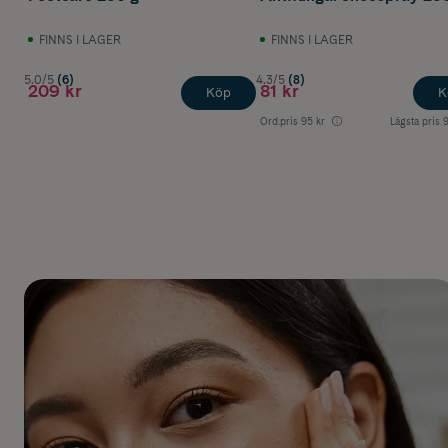
FINNS I LAGER
FINNS I LAGER
5.0/5
(6)
4.3/5
(8)
209 kr
81 kr
Köp
K
Ord.pris
95 kr
Lägsta pris
9