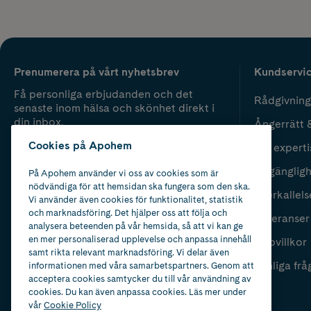
Prenumerera på vårt nyhetsbrev
Kundservi
Få personliga erbjudanden och det
Rådgivning
senaste inom hälsa och skönhet direkt i
din inbox.
Ångerrätt 
Cookies på Apohem
Vår experti
Fyll i mailadress
Skicka
Tillgänglig
På Apohem använder vi oss av cookies som är
nödvändiga för att hemsidan ska fungera som den ska.
Återkallels
Vi använder även cookies för funktionalitet, statistik
och marknadsföring. Det hjälper oss att följa och
Leveranser
analysera beteenden på vår hemsida, så att vi kan ge
en mer personaliserad upplevelse och anpassa innehåll
Köpvillkor
samt rikta relevant marknadsföring. Vi delar även
Vanliga frå
informationen med våra samarbetspartners. Genom att
acceptera cookies samtycker du till vår användning av
cookies. Du kan även anpassa cookies. Läs mer under
vår
Cookie Policy