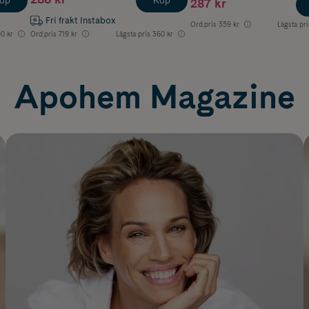
öp
Köp
287 kr
Fri frakt Instabox
Ord.pris
359 kr
Lägsta pri
0 kr
Ord.pris
719 kr
Lägsta pris
360 kr
Apohem Magazine