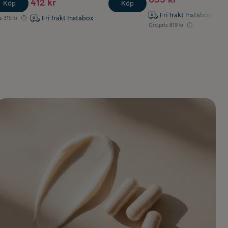
412 kr
Köp
Köp
Fri frakt Instabox
Fri frakt Instabox
s
315 kr
Ord.pris
819 kr
Lägsta