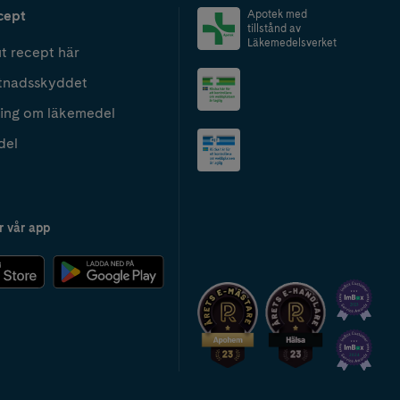
cept
Apotek med
tillstånd av
Läkemedelsverket
t recept här
tnadsskyddet
ing om läkemedel
del
r vår app
2024