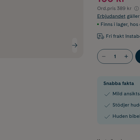
Ord.pris
389 kr
Erbjudandet
gälle
Finns i lager
,
hos 
Fri frakt Insta
Snabba fakta
Mild ansikt
Stödjer hu
Huden bibeh