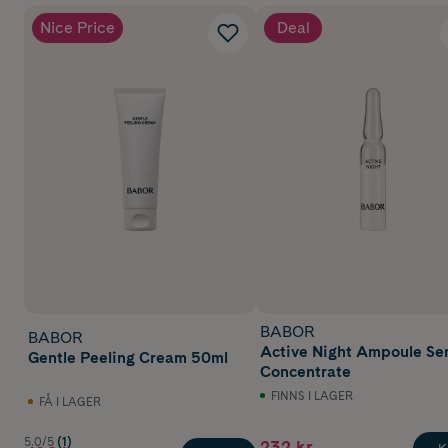
Nice Price
Deal
BABOR
BABOR
Active Night Ampoule Se
Gentle Peeling Cream 50ml
Concentrate
FINNS I LAGER
FÅ I LAGER
5.0/5
(1)
232 kr