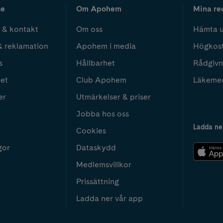
ce
Om Apohem
Mina re
 & kontakt
Om oss
Hämta u
& reklamation
Apohem i media
Högkos
s
Hållbarhet
Rådgivn
het
Club Apohem
Läkeme
er
Utmärkelser & priser
Jobba hos oss
Ladda ne
Cookies
gor
Dataskydd
Medlemsvillkor
Prissättning
Ladda ner vår app