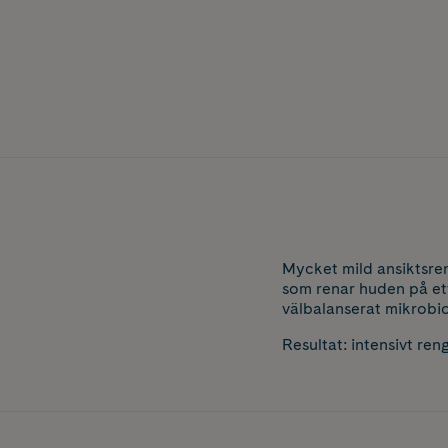
Mycket mild ansiktsre
som renar huden på ett 
välbalanserat mikrobio
Resultat: intensivt ren