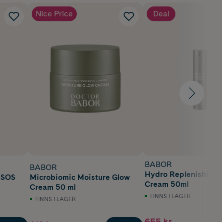
Nice Price
Deal
BABOR
BABOR
Hydro Replenishing 
 SOS
Microbiomic Moisture Glow
Cream 50ml
Cream 50 ml
FINNS I LAGER
FINNS I LAGER
655 kr