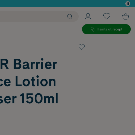
 köp*
Hämta ut recept
 Barrier
ce Lotion
ser 150ml