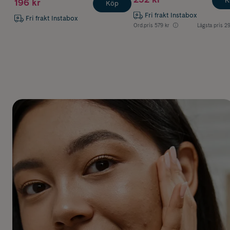
K
196 kr
Köp
Fri frakt Instabox
Fri frakt Instabox
Ord.pris
579 kr
Lägsta pris
29