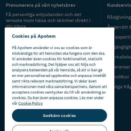
Prenumerera på vårt nyhetsbrev
Kundservi
Få personliga erbjudanden och det
Rådgivning
senaste inom hälsa och skönhet direkt i
din inbox.
Ångerrätt 
Cookies på Apohem
Vår experti
Fyll i mailadress
Skicka
Tillgänglig
På Apohem använder vi oss av cookies som är
nödvändiga för att hemsidan ska fungera som den ska.
Återkallels
Vi använder även cookies för funktionalitet, statistik
och marknadsföring. Det hjälper oss att följa och
Leveranser
analysera beteenden på vår hemsida, så att vi kan ge
en mer personaliserad upplevelse och anpassa innehåll
Köpvillkor
samt rikta relevant marknadsföring. Vi delar även
Vanliga frå
informationen med våra samarbetspartners. Genom att
acceptera cookies samtycker du till vår användning av
cookies. Du kan även anpassa cookies. Läs mer under
vår
Cookie Policy
Godkänn cookies