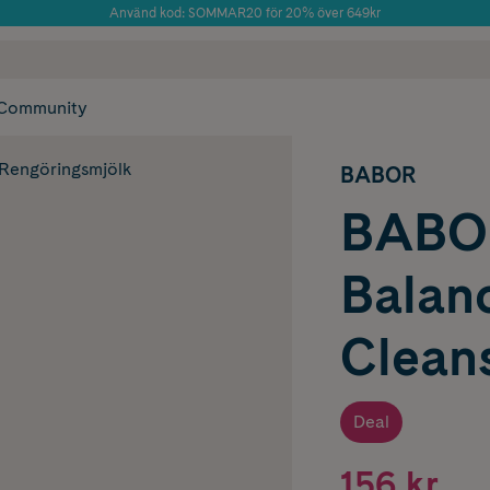
 frakt
✓ Rådgivning från farmaceuter & hudterapeuter
✓ Poäng på alla
Årets Butik 2025 inom Skönhet
Community
Rengöringsmjölk
BABOR
BABOR
Balan
Clean
Deal
156 kr