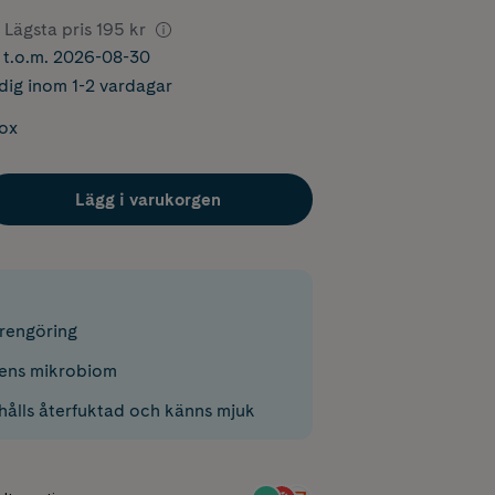
Lägsta pris
195 kr
r t.o.m. 2026-08-30
dig inom 1-2 vardagar
box
Lägg i varukorgen
srengöring
dens mikrobiom
ålls återfuktad och känns mjuk