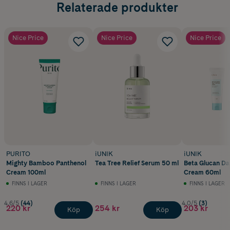
Relaterade produkter
Nice Price
Nice Price
Nice Price
PURITO
iUNIK
iUNIK
Mighty Bamboo Panthenol
Tea Tree Relief Serum 50 ml
Beta Glucan Da
Cream 100ml
Cream 60ml
FINNS I LAGER
FINNS I LAGER
FINNS I LAGER
4.6/5
(44)
4.0/5
(3)
220 kr
254 kr
203 kr
Köp
Köp