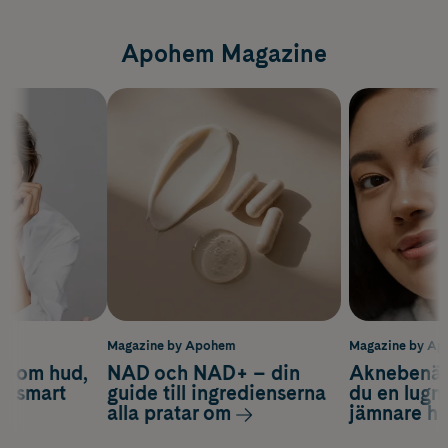
Apohem Magazine
m
Magazine by Apohem
Magazine by A
d om hud,
NAD och NAD+ – din
Aknebenäge
ch smart
guide till ingredienserna
du en lugn
alla pratar om
jämnare h