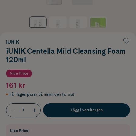
iUNIK
iUNIK Centella Mild Cleansing Foam
120ml
Nice Price
161 kr
Få i lager
,
passa på innan den tar slut!
Lägg i varukorgen
Nice Price!