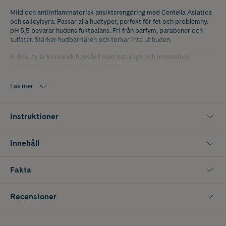
Mild och antiinflammatorisk ansiktsrengöring med Centella Asiatica
och salicylsyra. Passar alla hudtyper, perfekt för fet och problemhy.
pH 5,5 bevarar hudens fuktbalans. Fri från parfym, parabener och
sulfater. Stärker hudbarriären och torkar inte ut huden.
K-Beauty är koreansk hudvård med naturliga och innovativa
ingredienser som ger snabba resultat.
Läs mer
Instruktioner
Innehåll
Fakta
Recensioner