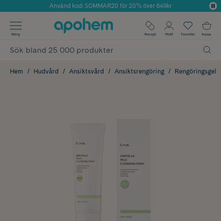
Använd kod: SOMMAR20 för 20% över 649kr
Årets Butik 2025 inom Skönhet
✓ Fri frakt
Meny
Recept
Profil
Favoriter
Kassa
✓ Rådgivning från farmaceuter & hudterapeuter
✓ Poäng på alla köp*
Hem
Hudvård
Ansiktsvård
Ansiktsrengöring
Rengöringsgel