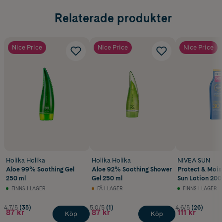
Relaterade produkter
Nice Price
Nice Price
Nice Price
Holika Holika
Holika Holika
NIVEA SUN
Aloe 99% Soothing Gel
Aloe 92% Soothing Shower
Protect & Mois
250 ml
Gel 250 ml
Sun Lotion 200
FINNS I LAGER
FÅ I LAGER
FINNS I LAGER
4.7/5
(35)
5.0/5
(1)
4.6/5
(26)
87 kr
87 kr
111 kr
Köp
Köp