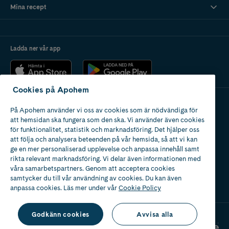
Mina recept
Ladda ner vår app
Cookies på Apohem
På Apohem använder vi oss av cookies som är nödvändiga för
Apotek med tillstånd
att hemsidan ska fungera som den ska. Vi använder även cookies
av Läkemedelsverket
för funktionalitet, statistik och marknadsföring. Det hjälper oss
att följa och analysera beteenden på vår hemsida, så att vi kan
ge en mer personaliserad upplevelse och anpassa innehåll samt
rikta relevant marknadsföring. Vi delar även informationen med
våra samarbetspartners. Genom att acceptera cookies
samtycker du till vår användning av cookies. Du kan även
2024
anpassa cookies. Läs mer under vår
Cookie Policy
Godkänn cookies
Avvisa alla