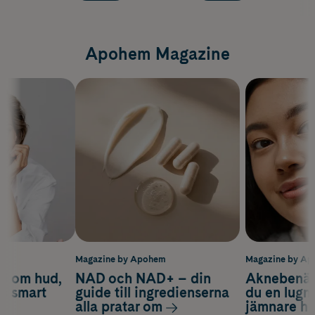
Apohem Magazine
m
Magazine by Apohem
Magazine by A
d om hud,
NAD och NAD+ – din
Aknebenäge
ch smart
guide till ingredienserna
du en lugn
alla pratar om
jämnare h