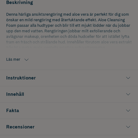
Beskrivning
Denna härliga ansiktsrengöring med aloe vera är perfekt för dig som
önskar en mild rengöring med återfuktande effekt. Aloe Cleansing
Foam passar alla hudtyper och blir till ett mjukt lödder när du jobbar
upp den med vatten. Rengöringen jobbar milt exfolierande och
avlägsnar makeup, orenheten och döda hudceller för att istället lyfta
fram en fräsch och strålande hud. Innehåller förutom aloe vera extrakt
från bl.a gurka, majs, centella asiatica och vattenmelon.
K-Beauty är koreansk hudvård med naturliga och innovativa
Läs mer
ingredienser som ger snabba resultat.
Instruktioner
Innehåll
Fakta
Recensioner