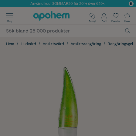
Använd kod: SOMMAR20 för 20% över 649kr
Årets Butik 2025 inom Skönhet
✓ Fri frakt
Meny
Recept
Profil
Favoriter
Kassa
✓ Rådgivning från farmaceuter & hudterapeuter
✓ Poäng på alla köp*
Hem
Hudvård
Ansiktsvård
Ansiktsrengöring
Rengöringsgel