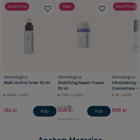
Nice Price
Deal
Nice Price
Dermalogica
Dermalogica
Dermalogica
Multi-Active Toner 50 ml
Stabilizing Repair Cream
UltraCalming 
50 ml
Concentrate 4
FINNS I LAGER
FINNS I LAGER
FÅ I LAGER
5.0/5
(1)
132 kr
509 kr
655 kr
Köp
Köp
Ord.pris
636 kr