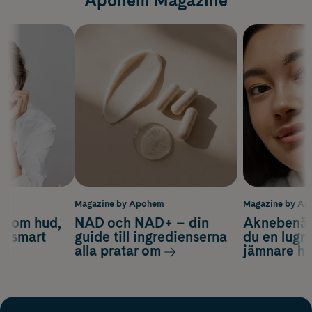
Apohem Magazine
m
Magazine by Apohem
Magazine by A
d om hud,
NAD och NAD+ – din
Aknebenäge
ch smart
guide till ingredienserna
du en lugn
alla pratar om
jämnare h