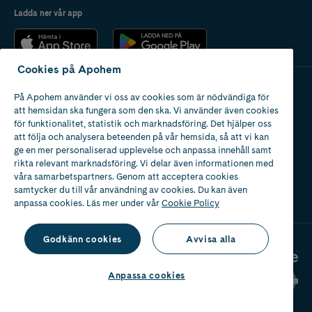
Ladda ner vår app
Cookies på Apohem
På Apohem använder vi oss av cookies som är nödvändiga för
Apotek med tillstånd
att hemsidan ska fungera som den ska. Vi använder även cookies
av Läkemedelsverket
för funktionalitet, statistik och marknadsföring. Det hjälper oss
att följa och analysera beteenden på vår hemsida, så att vi kan
ge en mer personaliserad upplevelse och anpassa innehåll samt
rikta relevant marknadsföring. Vi delar även informationen med
våra samarbetspartners. Genom att acceptera cookies
samtycker du till vår användning av cookies. Du kan även
2024
anpassa cookies. Läs mer under vår
Cookie Policy
Godkänn cookies
Avvisa alla
Anpassa cookies