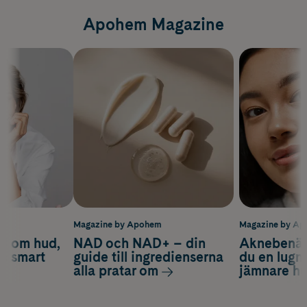
Apohem Magazine
m
Magazine by Apohem
Magazine by A
d om hud,
NAD och NAD+ – din
Aknebenäge
ch smart
guide till ingredienserna
du en lugn
alla pratar om
jämnare h