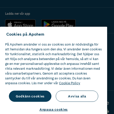
Ladda ner vår app
Cookies på Apohem
På Apohem använder vi oss av cookies som är nödvändiga för
Apotek med tillstånd
att hemsidan ska fungera som den ska. Vi använder även cookies
av Läkemedelsverket
för funktionalitet, statistik och marknadsföring. Det hjälper oss
att följa och analysera beteenden på vår hemsida, så att vi kan
ge en mer personaliserad upplevelse och anpassa innehåll samt
rikta relevant marknadsföring. Vi delar även informationen med
våra samarbetspartners. Genom att acceptera cookies
samtycker du till vår användning av cookies. Du kan även
2024
anpassa cookies. Läs mer under vår
Cookie Policy
Godkänn cookies
Avvisa alla
Anpassa cookies