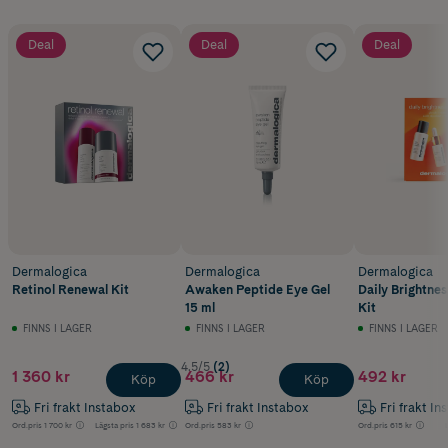
Deal
Deal
Deal
Dermalogica
Dermalogica
Dermalogica
Retinol Renewal Kit
Awaken Peptide Eye Gel
Daily Brightne
15 ml
Kit
FINNS I LAGER
FINNS I LAGER
FINNS I LAGER
4.5/5
(2)
1 360 kr
466 kr
492 kr
Köp
Köp
Fri frakt Instabox
Fri frakt Instabox
Fri frakt In
Ord.pris
1 700 kr
Lägsta pris
1 683 kr
Ord.pris
583 kr
Ord.pris
615 kr