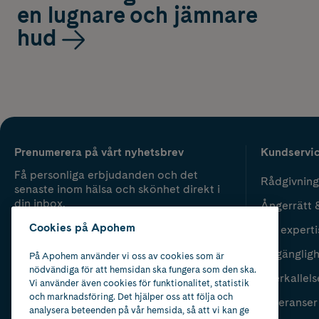
en lugnare och jämnare
hud
Prenumerera på vårt nyhetsbrev
Kundservi
Få personliga erbjudanden och det
Rådgivning
senaste inom hälsa och skönhet direkt i
din inbox.
Ångerrätt 
Cookies på Apohem
Vår experti
Fyll i mailadress
Skicka
Tillgänglig
På Apohem använder vi oss av cookies som är
nödvändiga för att hemsidan ska fungera som den ska.
Återkallels
Vi använder även cookies för funktionalitet, statistik
och marknadsföring. Det hjälper oss att följa och
Leveranser
analysera beteenden på vår hemsida, så att vi kan ge