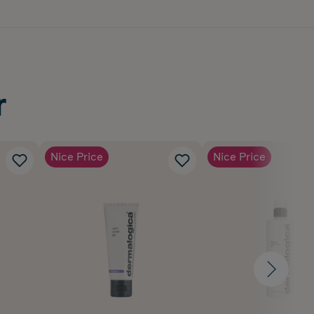
r
Nice Price
Nice Price