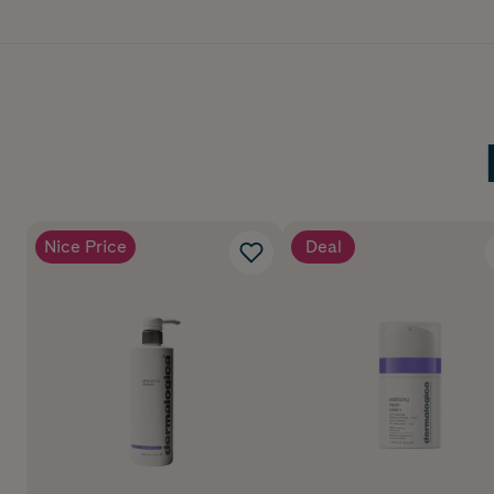
Nice Price
Deal