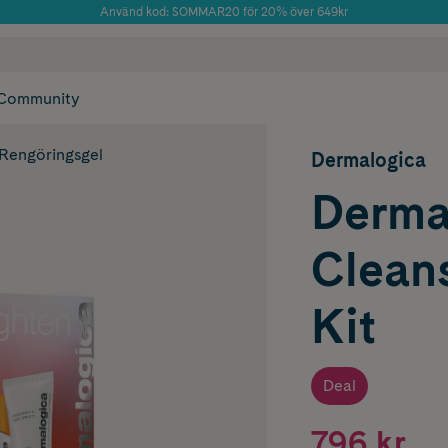
Använd kod: SOMMAR20 för 20% över 649kr
Årets Butik 2025 inom Skönhet
 frakt
✓ Rådgivning från farmaceuter & hudterapeuter
✓ Poäng på alla
Community
Rengöringsgel
Dermalogica
Derma
Cleans
Kit
Deal
796 kr