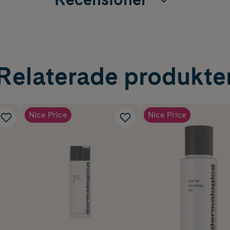
Relaterade produkte
Nice Price
Nice Price