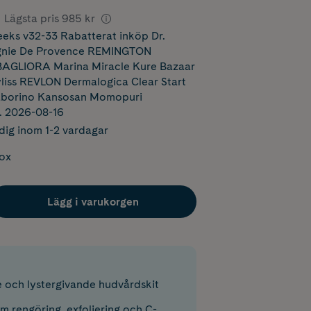
Lägsta pris
985 kr
ks v32-33 Rabatterat inköp Dr.
nie De Provence REMINGTON
 BAGLIORA Marina Miracle Kure Bazaar
iss REVLON Dermalogica Clear Start
aborino Kansosan Momopuri
m. 2026-08-16
dig inom 1-2 vardagar
box
Lägg i varukorgen
och lystergivande hudvårdskit
 rengöring, exfoliering och C-