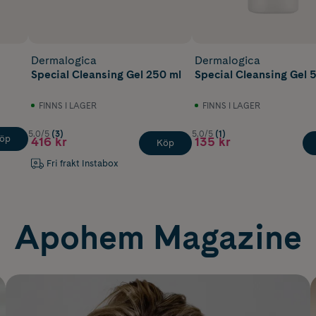
Dermalogica
Dermalogica
Special Cleansing Gel 250 ml
Special Cleansing Gel 
FINNS I LAGER
FINNS I LAGER
5.0/5
(3)
5.0/5
(1)
öp
416 kr
135 kr
Köp
Fri frakt Instabox
Apohem Magazine