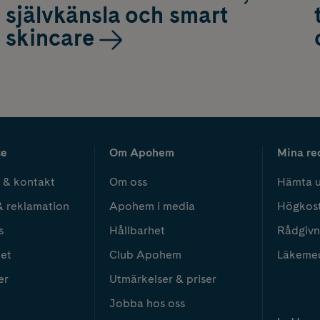
självkänsla och smart
skincare
ce
Om Apohem
Mina re
 & kontakt
Om oss
Hämta u
& reklamation
Apohem i media
Högkos
s
Hållbarhet
Rådgivn
het
Club Apohem
Läkeme
er
Utmärkelser & priser
Jobba hos oss