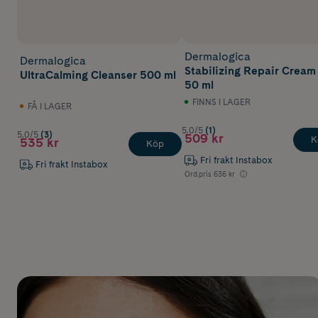
Dermalogica
Dermalogica
Stabilizing Repair Cream
UltraCalming Cleanser 500 ml
50 ml
FINNS I LAGER
FÅ I LAGER
5.0/5
(1)
5.0/5
(3)
509 kr
K
535 kr
Köp
Fri frakt Instabox
Fri frakt Instabox
Ord.pris
636 kr