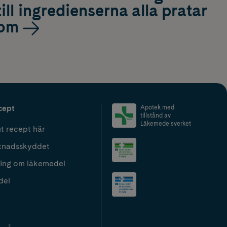
till ingredienserna alla pratar
om
cept
Apotek med
tillstånd av
Läkemedelsverket
t recept här
tnadsskyddet
ing om läkemedel
del