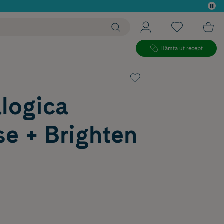
 köp*
Hämta ut recept
logica
e + Brighten