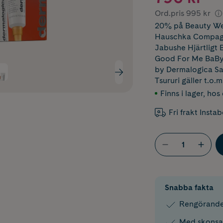
Ord.pris
995 kr
20% på Beauty Wee
Hauschka Compag
Jabushe Hjärtligt
Good For Me BaByl
by Dermalogica S
Tsururi
gäller t.o.
Finns i lager
,
hos 
Fri frakt Insta
Snabba fakta
Rengörande 
Med skonsam