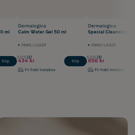
Dermalogica
Dermalogica
50 ml
Calm Water Gel 50 ml
Special Cleansing Ge
FINNS I LAGER
FINNS I LAGER
5.0/5
(2)
5.0/5
(3)
434 kr
656 kr
Köp
Köp
Fri frakt Instabox
Fri frakt Instabox