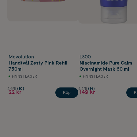
Mevolution
L300
Handtvål Zesty Pink Refill
Niacinamide Pure Calm
750ml
Overnight Mask 60 ml
FINNS I LAGER
FINNS I LAGER
4.6/5
(10)
4.4/5
(14)
22 kr
149 kr
Köp
K