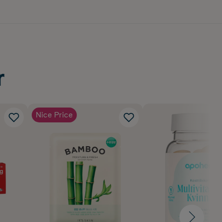
r
Nice Price