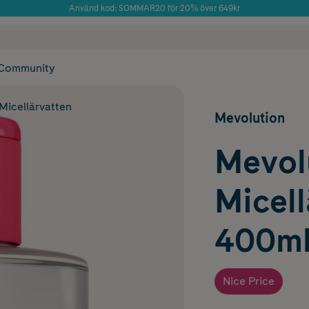
Använd kod: SOMMAR20 för 20% över 649kr
Årets Butik 2025 inom Skönhet
 frakt
✓ Rådgivning från farmaceuter & hudterapeuter
✓ Poäng på alla
Community
Micellärvatten
Mevolution
Mevol
Micell
400m
Nice Price