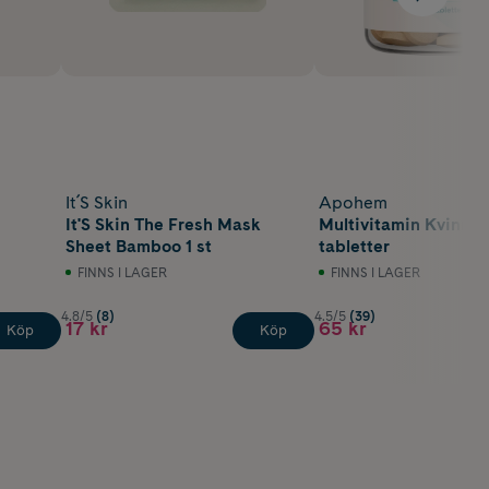
It´S Skin
Apohem
It'S Skin The Fresh Mask
Multivitamin Kvinna 
Sheet Bamboo 1 st
tabletter
FINNS I LAGER
FINNS I LAGER
4.8/5
(8)
4.5/5
(39)
17 kr
65 kr
Köp
Köp