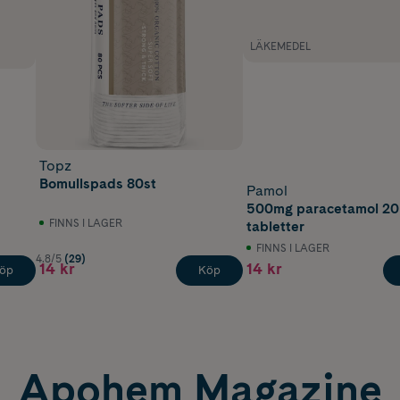
LÄKEMEDEL
Topz
Bomullspads 80st
Pamol
500mg paracetamol 20
FINNS I LAGER
tabletter
FINNS I LAGER
4.8/5
(29)
14 kr
14 kr
öp
Köp
Apohem Magazine