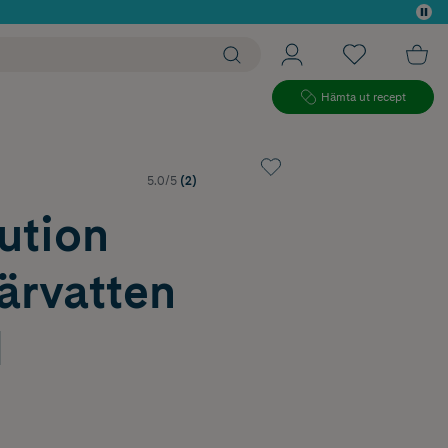
 köp*
Hämta ut recept
5.0/5
(2)
ution
ärvatten
l