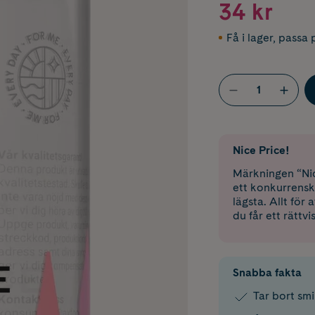
34 kr
Få i lager
,
passa p
Nice Price!
Märkningen “Nic
ett konkurrensk
lägsta. Allt för
du får ett rättvi
Snabba fakta
Tar bort sm