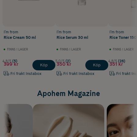
I'm from
I'm from
I'm from
Rice Cream 50 ml
Rice Serum 30 ml
Rice Toner 150
FINNS I LAGER
FINNS I LAGER
FINNS I LAGER
4.8/5
(5)
5.0/5
(2)
4.8/5
(26)
399 kr
350 kr
351 kr
Köp
Köp
Fri frakt Instabox
Fri frakt Instabox
Fri frakt In
Apohem Magazine