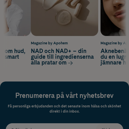
m
Magazine by Apohem
Magazine by A
d om hud,
NAD och NAD+ – din
Aknebenäge
ch smart
guide till ingredienserna
du en lugn
alla pratar om
jämnare h
Prenumerera på vårt nyhetsbrev
Få personliga erbjudanden och det senaste inom hälsa och skönhet
direkt i din inbox.