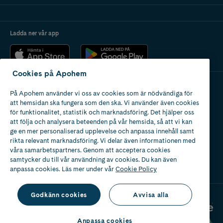
Ladda ner vår app
Cookies på Apohem
På Apohem använder vi oss av cookies som är nödvändiga för
Apotek med tillstånd
att hemsidan ska fungera som den ska. Vi använder även cookies
av Läkemedelsverket
för funktionalitet, statistik och marknadsföring. Det hjälper oss
att följa och analysera beteenden på vår hemsida, så att vi kan
ge en mer personaliserad upplevelse och anpassa innehåll samt
rikta relevant marknadsföring. Vi delar även informationen med
våra samarbetspartners. Genom att acceptera cookies
samtycker du till vår användning av cookies. Du kan även
2024
anpassa cookies. Läs mer under vår
Cookie Policy
Godkänn cookies
Avvisa alla
Anpassa cookies