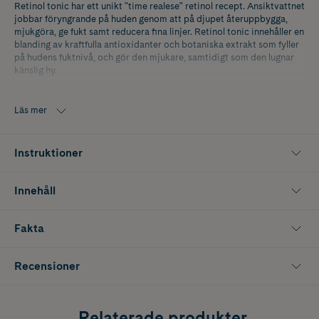
Retinol tonic har ett unikt "time realese" retinol recept. Ansiktvattnet
jobbar föryngrande på huden genom att på djupet återuppbygga,
mjukgöra, ge fukt samt reducera fina linjer. Retinol tonic innehåller en
blanding av kraftfulla antioxidanter och botaniska extrakt som fyller
på hudens fuktnivå, och gör den mjukare, samtidigt som den lugnar
känslig hy.
Time-release Retinol reducerar fina linjer och slätar ut huden
Läs mer
Peptider ger fastare hud samt ökar collagen produktionen
Jasmine blomman läker och balanserar huden
Instruktioner
Vegansk
Innehåll
Fakta
Recensioner
Relaterade produkter