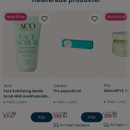
Nice Price
Nice Price
Pixi
ACO
Canikur
DetoxifEYE 30
Face Exfoliating Gentle
Pro pasta 60 ml
Scrub Mild Ansiktsskrubb
50 ml
FINNS I LAGER
FINNS I LAGER
FINNS I LAGER
4.8/5
(4)
4.7/5
(6)
5.0/5
(4)
288 kr
63 kr
289 kr
Köp
Köp
Fri frakt In
Fri frakt Instabox