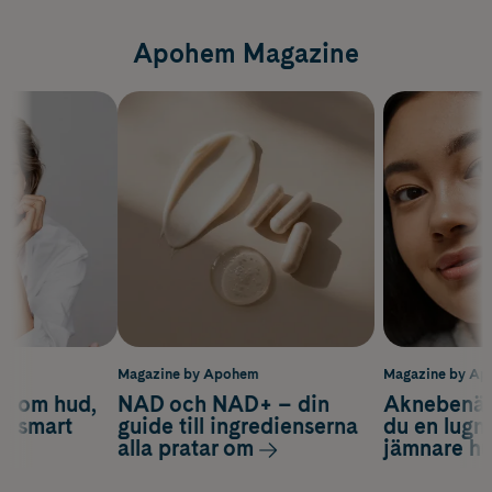
Apohem Magazine
m
Magazine by Apohem
Magazine by A
d om hud,
NAD och NAD+ – din
Aknebenäge
ch smart
guide till ingredienserna
du en lugn
alla pratar om
jämnare h