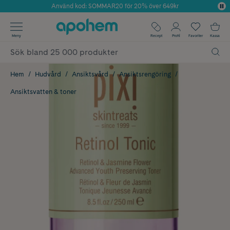
Använd kod: SOMMAR20 för 20% över 649kr
Årets Butik 2025 inom Skönhet
✓ Fri frakt
Meny
Recept
Profil
Favoriter
Kassa
✓ Rådgivning från farmaceuter & hudterapeuter
✓ Poäng på alla köp*
Hem
Hudvård
Ansiktsvård
Ansiktsrengöring
Ansiktsvatten & toner