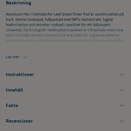
Beskrivning
Numbuzin No.1 Centella Re-Leaf Green Toner Pad är ansiktsvatten på
burk. Denna tonerpad, fullpackad med 89% växtextrakt, lugnar
hudirritation och minskar rodnad i ansiktet för ett hälsosamt
utseende. De biologiskt nedbrytbara padsen är tillverkade med cica-
blad (Centella Asiatica Extract) på ena sidan för lugnande effekter,
medan den andra sidan har bambubaserat material för en omedelbar
fuktboost.
K-Beauty är koreansk hudvård med naturliga och innovativa
Läs mer
ingredienser som ger snabba resultat.
Instruktioner
Innehåll
Fakta
Recensioner