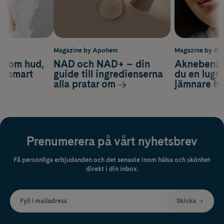
m
Magazine by Apohem
Magazine by A
d om hud,
NAD och NAD+ – din
Aknebenäge
ch smart
guide till ingredienserna
du en lugn
alla pratar om
jämnare h
Prenumerera på vårt nyhetsbrev
Få personliga erbjudanden och det senaste inom hälsa och skönhet
direkt i din inbox.
Fyll i mailadress
Skicka