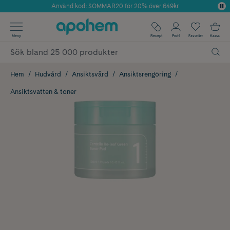
Använd kod: SOMMAR20 för 20% över 649kr
Årets Butik 2025 inom Skönhet
✓ Fri frakt
Meny
Recept
Profil
Favoriter
Kassa
✓ Rådgivning från farmaceuter & hudterapeuter
✓ Poäng på alla köp*
Hem
Hudvård
Ansiktsvård
Ansiktsrengöring
Ansiktsvatten & toner