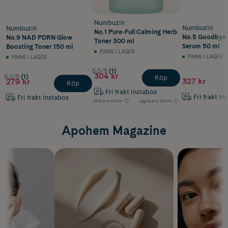
Numbuzin
Numbuzin
Numbuzin
No.1 Pure-Full Calming Herb
No.5 Goodbye 
No.9 NAD PDRN Glow
Toner 300 ml
Serum 50 ml
Boosting Toner 150 ml
FINNS I LAGER
FINNS I LAGER
FINNS I LAGER
5.0/5
(1)
304 kr
5.0/5
(1)
Köp
327 kr
279 kr
Köp
Fri frakt Instabox
Fri frakt In
Fri frakt Instabox
Ord.pris
400 kr
Lägsta pris
320 kr
Apohem Magazine