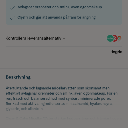
Avlägsnar orenheter och smink, även ögonmakeup
Oljefri och går att använda på fransförlängning
Beskrivning
Återfuktande och lugnande micellärvatten som skonsamt men
effektivt avlägsnar orenheter och smink, även ögonmakeup. För en
ren, fräsch och balanserad hud med synbart minimerade porer.
Berikad med aktiva ingredienser som niacinamid, hyaluronsyra,
glycerin, och allantoin.
Clean & Calm Micellar Water stärker hudbarriären och främjar hudens
naturliga fuktbalans samt elasticitet, stimulerar hudens cellförnyelse,