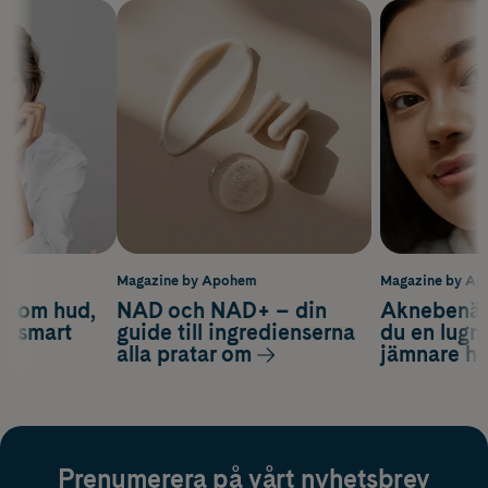
m
Magazine by Apohem
Magazine by A
d om hud,
NAD och NAD+ – din
Aknebenäge
ch smart
guide till ingredienserna
du en lugn
alla pratar om
jämnare h
Prenumerera på vårt nyhetsbrev