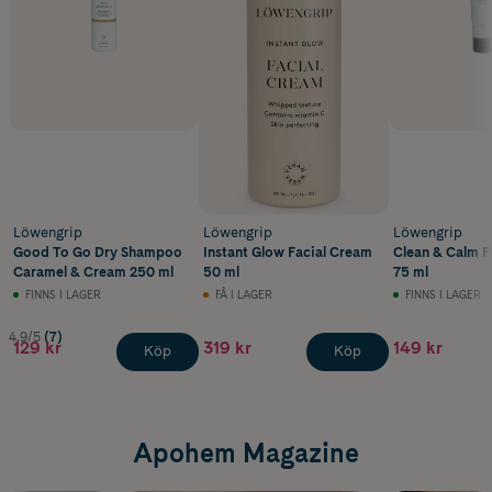
Löwengrip
Löwengrip
Löwengrip
Good To Go Dry Shampoo
Instant Glow Facial Cream
Clean & Calm F
Caramel & Cream 250 ml
50 ml
75 ml
FINNS I LAGER
FÅ I LAGER
FINNS I LAGER
4.9/5
(7)
129 kr
319 kr
149 kr
Köp
Köp
Apohem Magazine