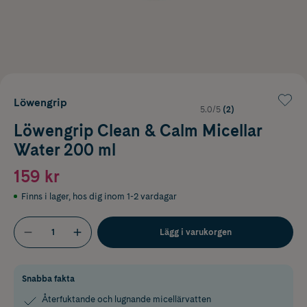
Löwengrip
5.0/5
(2)
Löwengrip Clean & Calm Micellar
Water 200 ml
159 kr
Finns i lager
,
hos dig inom 1-2 vardagar
Lägg i varukorgen
Snabba fakta
Återfuktande och lugnande micellärvatten