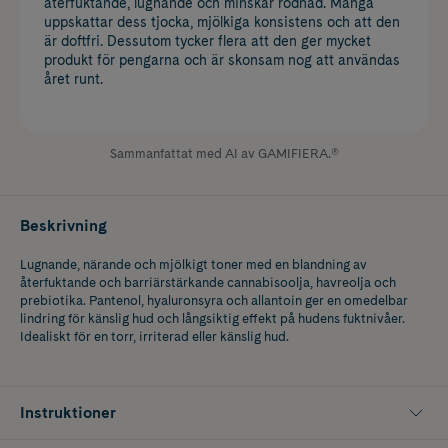
återfuktande, lugnande och minskar rodnad. Många
uppskattar dess tjocka, mjölkiga konsistens och att den
är doftfri. Dessutom tycker flera att den ger mycket
produkt för pengarna och är skonsam nog att användas
året runt.
Sammanfattat med AI av GAMIFIERA.®
Beskrivning
Lugnande, närande och mjölkigt toner med en blandning av
återfuktande och barriärstärkande cannabisoolja, havreolja och
prebiotika. Pantenol, hyaluronsyra och allantoin ger en omedelbar
lindring för känslig hud och långsiktig effekt på hudens fuktnivåer.
Idealiskt för en torr, irriterad eller känslig hud.
Instruktioner