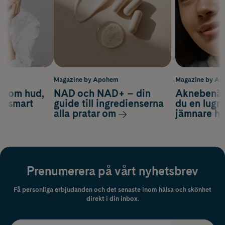
m
Magazine by Apohem
Magazine by A
d om hud,
NAD och NAD+ – din
Aknebenäge
ch smart
guide till ingredienserna
du en lugn
alla pratar om
jämnare h
Prenumerera på vårt nyhetsbrev
Få personliga erbjudanden och det senaste inom hälsa och skönhet
direkt i din inbox.