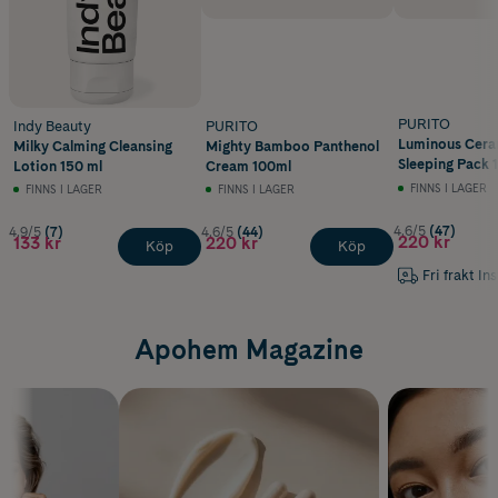
PURITO
Indy Beauty
PURITO
Luminous Cera
Milky Calming Cleansing
Mighty Bamboo Panthenol
Sleeping Pack 
Lotion 150 ml
Cream 100ml
FINNS I LAGER
FINNS I LAGER
FINNS I LAGER
4.6/5
(47)
4.9/5
(7)
4.6/5
(44)
220 kr
133 kr
220 kr
Köp
Köp
Fri frakt In
Apohem Magazine