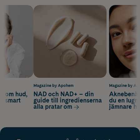
m
Magazine by Apohem
Magazine by A
d om hud,
NAD och NAD+ – din
Aknebenäge
ch smart
guide till ingredienserna
du en lugn
alla pratar om
jämnare h