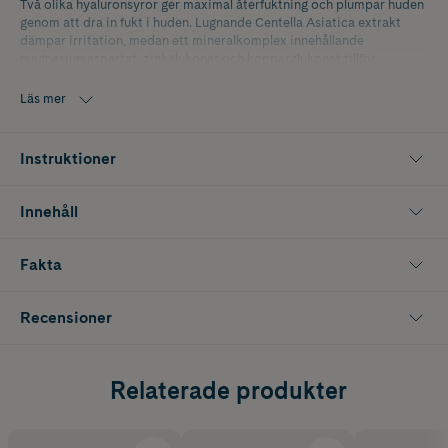
Två olika hyaluronsyror ger maximal återfuktning och plumpar huden
genom att dra in fukt i huden. Lugnande Centella Asiatica extrakt
dämpar irritation, medan ett mineralkomplex innehållande
magnesiumaspartat, zinkglukonat och kopparglukonat tillför
essentiella mineraler för en hälsosam och välmående hud.
Läs mer
IDUN Minerals Hydra Calm Mineral Essence är vegansk,
dermatologiskt testad och parfymfri.
Instruktioner
125ml
Innehåll
Fakta
Recensioner
Relaterade produkter