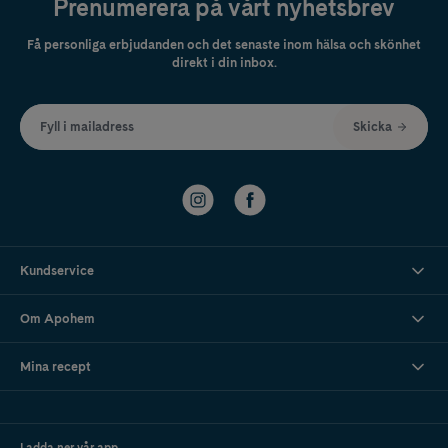
Prenumerera på vårt nyhetsbrev
Få personliga erbjudanden och det senaste inom hälsa och skönhet
direkt i din inbox.
Fyll i mailadress
Skicka
Kundservice
Om Apohem
Mina recept