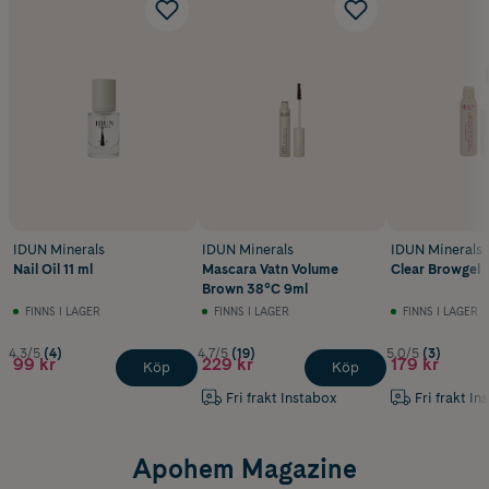
IDUN Minerals
IDUN Minerals
IDUN Minerals
Nail Oil 11 ml
Mascara Vatn Volume
Clear Browgel
Brown 38°C 9ml
FINNS I LAGER
FINNS I LAGER
FINNS I LAGER
4.3/5
(4)
4.7/5
(19)
5.0/5
(3)
99 kr
229 kr
179 kr
Köp
Köp
Fri frakt Instabox
Fri frakt In
Apohem Magazine