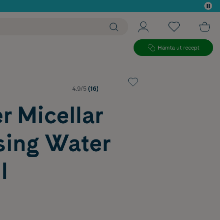
 köp*
Hämta ut recept
4.9/5
(16)
r Micellar
sing Water
l