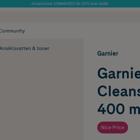
Använd kod: SOMMAR20 för 20% över 649kr
Årets Butik 2025 inom Skönhet
 frakt
✓ Rådgivning från farmaceuter & hudterapeuter
✓ Poäng på alla
Community
Ansiktsvatten & toner
Garnier
Garnie
Clean
400 m
Nice Price