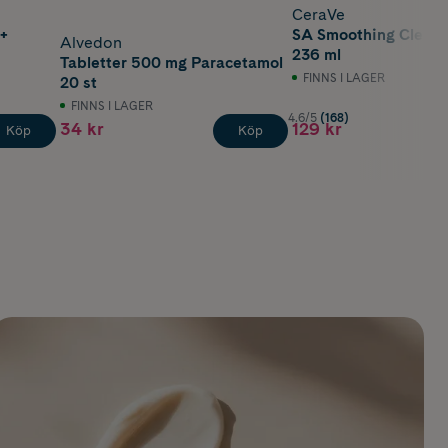
CeraVe
 +
SA Smoothing Cleans
Alvedon
236 ml
Tabletter 500 mg Paracetamol
FINNS I LAGER
20 st
FINNS I LAGER
4.6/5
(168)
34 kr
129 kr
Köp
Köp