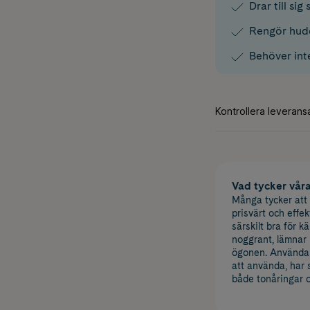
Drar till si
Rengör hud
Behöver inte
Vad tycker vår
Många tycker att 
prisvärt och effe
särskilt bra för 
noggrant, lämnar 
ögonen. Användare
att använda, har 
både tonåringar 