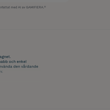
fattat med AI av GAMIFIERA.®
agnet.
snabb och enkel
använda den vårdande
v.