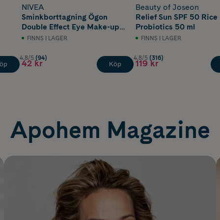
NIVEA
Beauty of Joseon
Sminkborttagning Ögon
Relief Sun SPF 50 Rice
Double Effect Eye Make-up
Probiotics 50 ml
Remover 125 ml
FINNS I LAGER
FINNS I LAGER
4.8/5
(94)
4.8/5
(316)
42 kr
119 kr
öp
Köp
Apohem Magazine