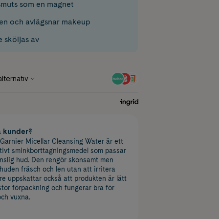
g smuts som en magnet
en och avlägsnar makeup
 sköljas av
a kunder?
Garnier Micellar Cleansing Water är ett
ktivt sminkborttagningsmedel som passar
känslig hud. Den rengör skonsamt men
huden fräsch och len utan att irritera
 uppskattar också att produkten är lätt
stor förpackning och fungerar bra för
och vuxna.