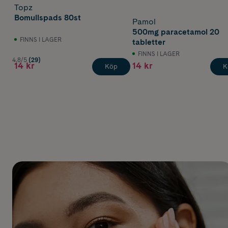
Topz
Bomullspads 80st
Pamol
500mg paracetamol 20
FINNS I LAGER
tabletter
FINNS I LAGER
4.8/5
(29)
14 kr
14 kr
Köp
K