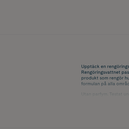
Upptäck en rengörings
Rengöringsvattnet pas
produkt som rengör h
formulan på alla område
Utan parfym. Testat un