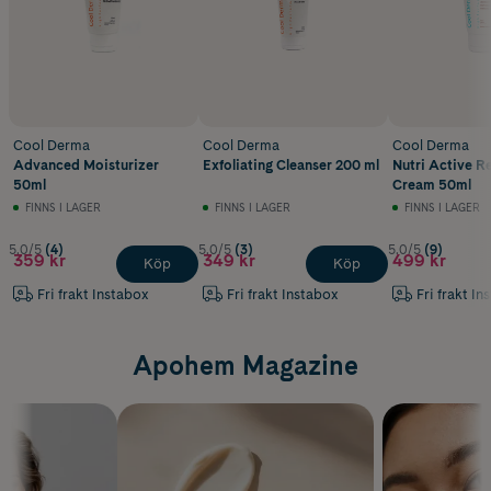
Cool Derma
Cool Derma
Cool Derma
Advanced Moisturizer
Exfoliating Cleanser 200 ml
Nutri Active R
50ml
Cream 50ml
FINNS I LAGER
FINNS I LAGER
FINNS I LAGER
5.0/5
(4)
5.0/5
(3)
5.0/5
(9)
359 kr
349 kr
499 kr
Köp
Köp
Fri frakt Instabox
Fri frakt Instabox
Fri frakt In
Apohem Magazine