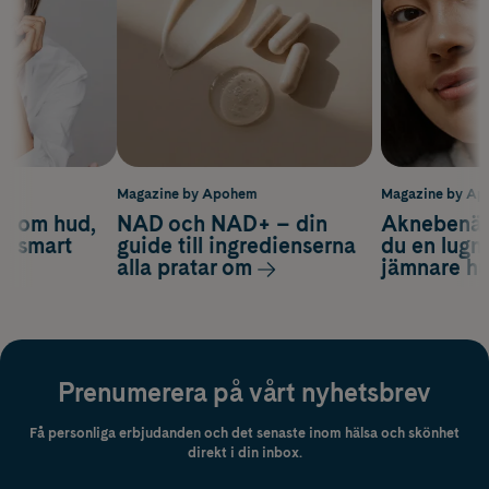
m
Magazine by Apohem
Magazine by A
d om hud,
NAD och NAD+ – din
Aknebenäge
ch smart
guide till ingredienserna
du en lugn
alla pratar om
jämnare h
Prenumerera på vårt nyhetsbrev
Få personliga erbjudanden och det senaste inom hälsa och skönhet
direkt i din inbox.