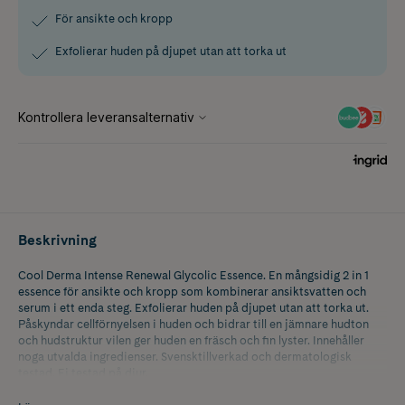
För ansikte och kropp
Exfolierar huden på djupet utan att torka ut
Beskrivning
Cool Derma Intense Renewal Glycolic Essence. En mångsidig 2 in 1
essence för ansikte och kropp som kombinerar ansiktsvatten och
serum i ett enda steg. Exfolierar huden på djupet utan att torka ut.
Påskyndar cellförnyelsen i huden och bidrar till en jämnare hudton
och hudstruktur vilen ger huden en fräsch och fin lyster. Innehåller
noga utvalda ingredienser. Svensktillverkad och dermatologisk
testad. Ej testad på djur.